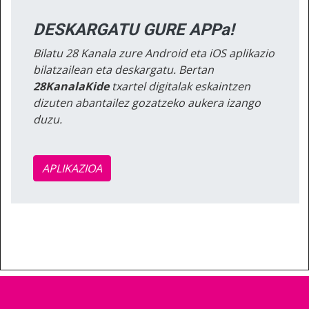
DESKARGATU GURE APPa!
Bilatu 28 Kanala zure Android eta iOS aplikazio
bilatzailean eta deskargatu. Bertan
28KanalaKide
txartel digitalak eskaintzen
dizuten abantailez gozatzeko aukera izango
duzu.
APLIKAZIOA