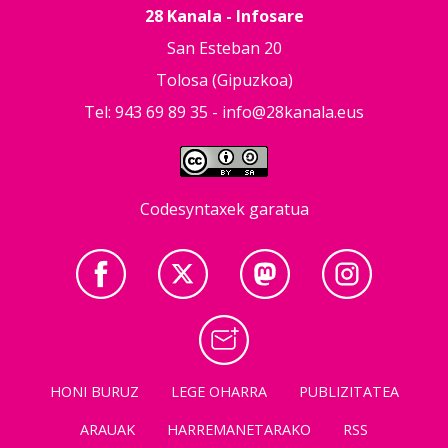
28 Kanala - Infosare
San Esteban 20
Tolosa (Gipuzkoa)
Tel: 943 69 89 35 -
info@28kanala.eus
Codesyntaxek garatua
HONI BURUZ
LEGE OHARRA
PUBLIZITATEA
ARAUAK
HARREMANETARAKO
RSS