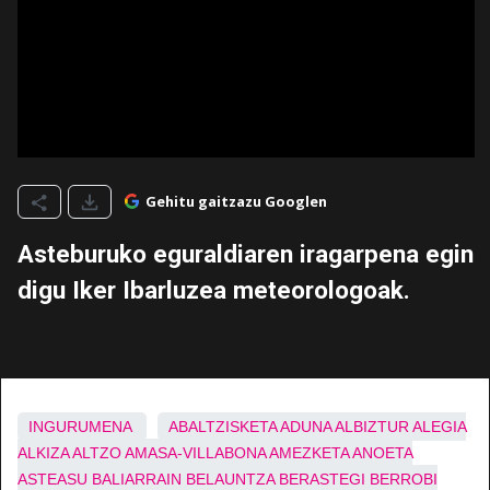
Gehitu gaitzazu Googlen
Asteburuko eguraldiaren iragarpena egin
digu Iker Ibarluzea meteorologoak.
INGURUMENA
ABALTZISKETA
ADUNA
ALBIZTUR
ALEGIA
ALKIZA
ALTZO
AMASA-VILLABONA
AMEZKETA
ANOETA
ASTEASU
BALIARRAIN
BELAUNTZA
BERASTEGI
BERROBI