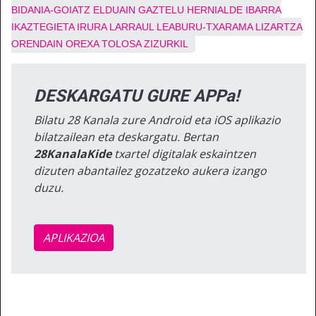
BIDANIA-GOIATZ
ELDUAIN
GAZTELU
HERNIALDE
IBARRA
IKAZTEGIETA
IRURA
LARRAUL
LEABURU-TXARAMA
LIZARTZA
ORENDAIN
OREXA
TOLOSA
ZIZURKIL
DESKARGATU GURE APPa!
Bilatu 28 Kanala zure Android eta iOS aplikazio
bilatzailean eta deskargatu. Bertan
28KanalaKide
txartel digitalak eskaintzen
dizuten abantailez gozatzeko aukera izango
duzu.
APLIKAZIOA