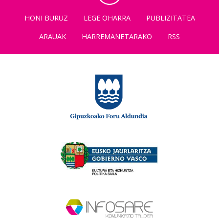
HONI BURUZ
LEGE OHARRA
PUBLIZITATEA
ARAUAK
HARREMANETARAKO
RSS