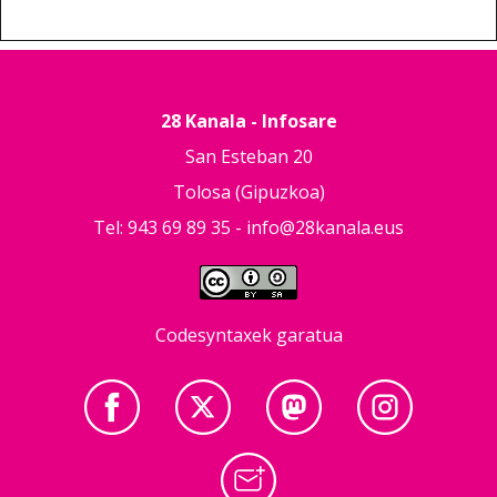
28 Kanala - Infosare
San Esteban 20
Tolosa (Gipuzkoa)
Tel: 943 69 89 35 -
info@28kanala.eus
Codesyntaxek garatua