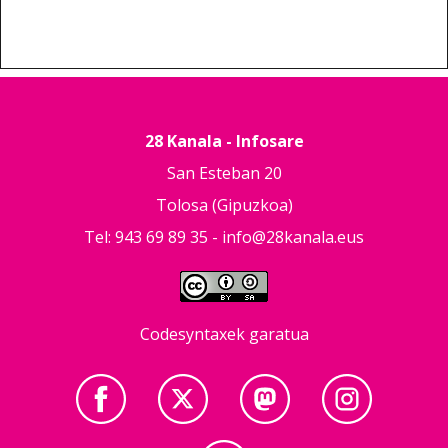
28 Kanala - Infosare
San Esteban 20
Tolosa (Gipuzkoa)
Tel: 943 69 89 35 -
info@28kanala.eus
Codesyntaxek garatua