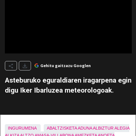
Gehitu gaitzazu Googlen
Asteburuko eguraldiaren iragarpena egin
digu Iker Ibarluzea meteorologoak.
INGURUMENA
ABALTZISKETA
ADUNA
ALBIZTUR
ALEGIA
ALKIZA
ALTZO
AMASA-VILLABONA
AMEZKETA
ANOETA