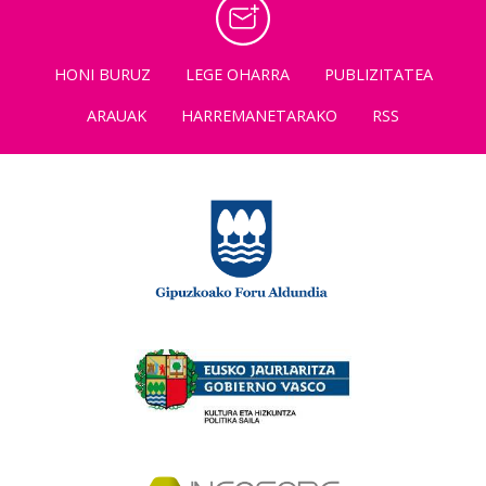
HONI BURUZ
LEGE OHARRA
PUBLIZITATEA
ARAUAK
HARREMANETARAKO
RSS