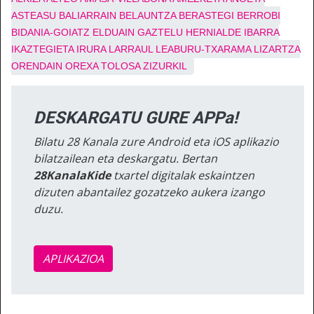
ASTEASU
BALIARRAIN
BELAUNTZA
BERASTEGI
BERROBI
BIDANIA-GOIATZ
ELDUAIN
GAZTELU
HERNIALDE
IBARRA
IKAZTEGIETA
IRURA
LARRAUL
LEABURU-TXARAMA
LIZARTZA
ORENDAIN
OREXA
TOLOSA
ZIZURKIL
DESKARGATU GURE APPa!
Bilatu 28 Kanala zure Android eta iOS aplikazio
bilatzailean eta deskargatu. Bertan
28KanalaKide
txartel digitalak eskaintzen
dizuten abantailez gozatzeko aukera izango
duzu.
APLIKAZIOA