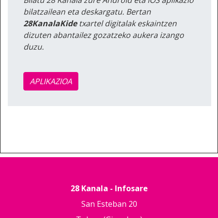
bilatzailean eta deskargatu. Bertan
28KanalaKide
txartel digitalak eskaintzen
dizuten abantailez gozatzeko aukera izango
duzu.
APLIKAZIOA
28 Kanala - Infosare
San Esteban 20