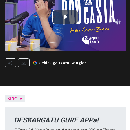
Gehitu gaitzazu Googlen
KIROLA
DESKARGATU GURE APPa!
Bilatu 28 Kanala zure Android eta iOS aplikazio