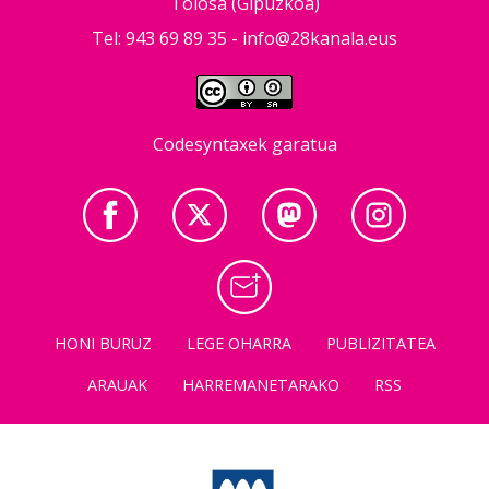
Tolosa (Gipuzkoa)
Tel: 943 69 89 35 -
info@28kanala.eus
Codesyntaxek garatua
HONI BURUZ
LEGE OHARRA
PUBLIZITATEA
ARAUAK
HARREMANETARAKO
RSS