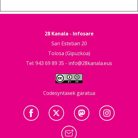
28 Kanala - Infosare
San Esteban 20
Tolosa (Gipuzkoa)
Tel: 943 69 89 35 -
info@28kanala.eus
Codesyntaxek garatua