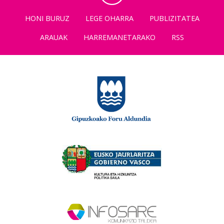
HONI BURUZ
LEGE OHARRA
PUBLIZITATEA
ARAUAK
HARREMANETARAKO
RSS