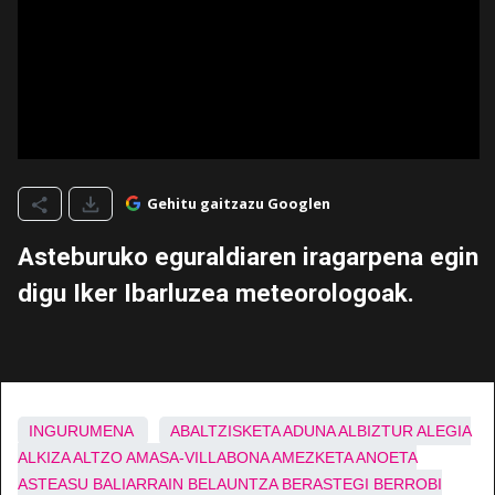
Gehitu gaitzazu Googlen
Asteburuko eguraldiaren iragarpena egin
digu Iker Ibarluzea meteorologoak.
INGURUMENA
ABALTZISKETA
ADUNA
ALBIZTUR
ALEGIA
ALKIZA
ALTZO
AMASA-VILLABONA
AMEZKETA
ANOETA
ASTEASU
BALIARRAIN
BELAUNTZA
BERASTEGI
BERROBI