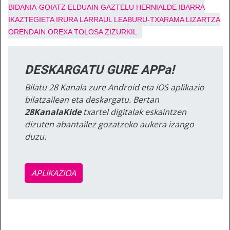
BIDANIA-GOIATZ
ELDUAIN
GAZTELU
HERNIALDE
IBARRA
IKAZTEGIETA
IRURA
LARRAUL
LEABURU-TXARAMA
LIZARTZA
ORENDAIN
OREXA
TOLOSA
ZIZURKIL
DESKARGATU GURE APPa!
Bilatu 28 Kanala zure Android eta iOS aplikazio
bilatzailean eta deskargatu. Bertan
28KanalaKide
txartel digitalak eskaintzen
dizuten abantailez gozatzeko aukera izango
duzu.
APLIKAZIOA