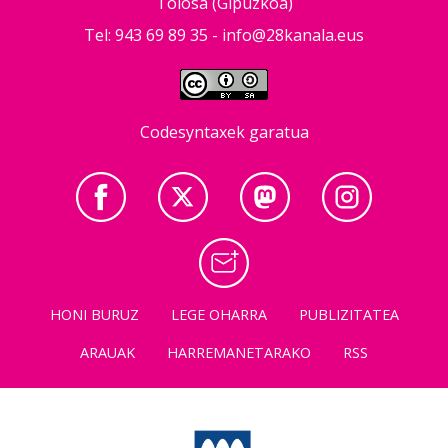
Tolosa (Gipuzkoa)
Tel: 943 69 89 35 -
info@28kanala.eus
Codesyntaxek garatua
HONI BURUZ
LEGE OHARRA
PUBLIZITATEA
ARAUAK
HARREMANETARAKO
RSS