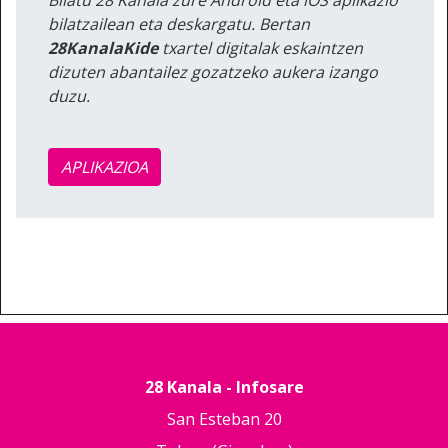
bilatzailean eta deskargatu. Bertan
28KanalaKide
txartel digitalak eskaintzen
dizuten abantailez gozatzeko aukera izango
duzu.
APLIKAZIOA
28 Kanala - Infosare
San Esteban 20