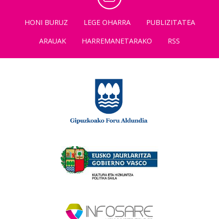
HONI BURUZ
LEGE OHARRA
PUBLIZITATEA
ARAUAK
HARREMANETARAKO
RSS