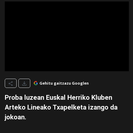
Gehitu gaitzazu Googlen
Proba luzean Euskal Herriko Kluben
Arteko Lineako Txapelketa izango da
jokoan.