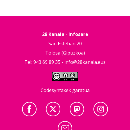
28 Kanala - Infosare
San Esteban 20
Tolosa (Gipuzkoa)
Tel: 943 69 89 35 -
info@28kanala.eus
Codesyntaxek garatua