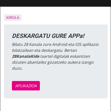
KIROLA
DESKARGATU GURE APPa!
Bilatu 28 Kanala zure Android eta iOS aplikazio
bilatzailean eta deskargatu. Bertan
28KanalaKide
txartel digitalak eskaintzen
dizuten abantailez gozatzeko aukera izango
duzu.
APLIKAZIOA