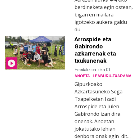
berdineketa egin ostean,
bigarren mailara
igotzeko aukera galdu
du.
Arrospide eta
Gabirondo
azkarrenak eta
txukunenak
Erredakzioa
eka 01
ANOETA
LEABURU-TXARAMA
Gipuzkoako
Azkartasuneko Sega
Txapelketan Izadi
Arrospide eta Julen
Gabirondo izan dira
onenak. Anoetan
jokatutako lehian
denbora onak egin dit…