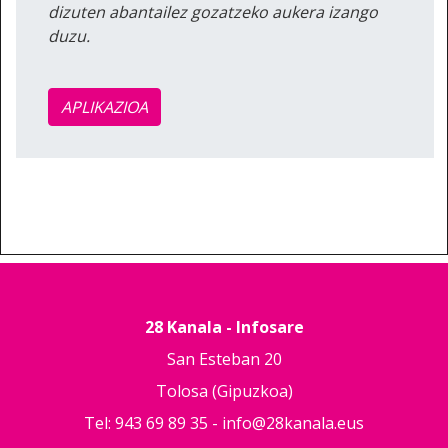
dizuten abantailez gozatzeko aukera izango
duzu.
APLIKAZIOA
28 Kanala - Infosare
San Esteban 20
Tolosa (Gipuzkoa)
Tel: 943 69 89 35 -
info@28kanala.eus