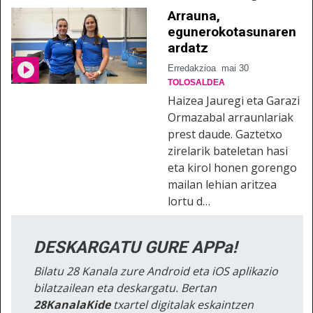
Arrauna,
egunerokotasunaren
ardatz
Erredakzioa
mai 30
TOLOSALDEA
Haizea Jauregi eta Garazi
Ormazabal arraunlariak
prest daude. Gaztetxo
zirelarik bateletan hasi
eta kirol honen gorengo
mailan lehian aritzea
lortu d…
DESKARGATU GURE APPa!
Bilatu 28 Kanala zure Android eta iOS aplikazio
bilatzailean eta deskargatu. Bertan
28KanalaKide
txartel digitalak eskaintzen