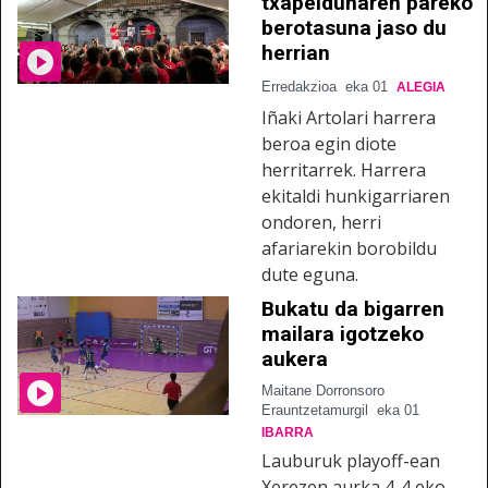
txapeldunaren pareko
berotasuna jaso du
herrian
Erredakzioa
eka 01
ALEGIA
Iñaki Artolari harrera
beroa egin diote
herritarrek. Harrera
ekitaldi hunkigarriaren
ondoren, herri
afariarekin borobildu
dute eguna.
Bukatu da bigarren
mailara igotzeko
aukera
Maitane Dorronsoro
Erauntzetamurgil
eka 01
IBARRA
Lauburuk playoff-ean
Xerezen aurka 4-4 eko