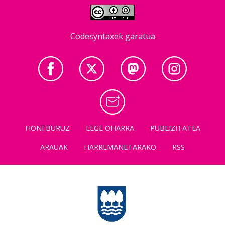
Codesyntaxek garatua
HONI BURUZ
LEGE OHARRA
PUBLIZITATEA
ARAUAK
HARREMANETARAKO
RSS