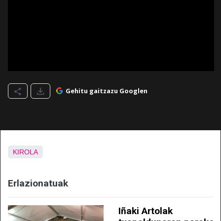
Gehitu gaitzazu Googlen
KIROLA
Erlazionatuak
Iñaki Artolak