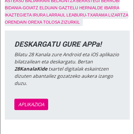
ASTEASU
BALIARRAIN
BELAUNTZA
BERASTEGI
BERROBI
BIDANIA-GOIATZ
ELDUAIN
GAZTELU
HERNIALDE
IBARRA
IKAZTEGIETA
IRURA
LARRAUL
LEABURU-TXARAMA
LIZARTZA
ORENDAIN
OREXA
TOLOSA
ZIZURKIL
DESKARGATU GURE APPa!
Bilatu 28 Kanala zure Android eta iOS aplikazio
bilatzailean eta deskargatu. Bertan
28KanalaKide
txartel digitalak eskaintzen
dizuten abantailez gozatzeko aukera izango
duzu.
APLIKAZIOA