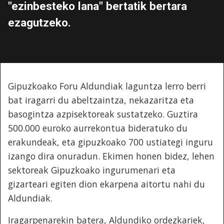
"ezinbesteko lana" bertatik bertara
ezagutzeko.
Gipuzkoako Foru Aldundiak laguntza lerro berri
bat iragarri du abeltzaintza, nekazaritza eta
basogintza azpisektoreak sustatzeko. Guztira
500.000 euroko aurrekontua bideratuko du
erakundeak, eta gipuzkoako 700 ustiategi inguru
izango dira onuradun. Ekimen honen bidez, lehen
sektoreak Gipuzkoako ingurumenari eta
gizarteari egiten dion ekarpena aitortu nahi du
Aldundiak.
Iragarpenarekin batera, Aldundiko ordezkariek,