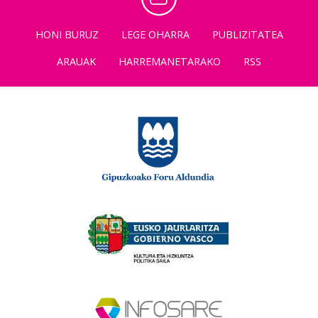
HONI BURUZ
LEGE OHARRA
PUBLIZITATEA
ARAUAK
HARREMANETARAKO
RSS