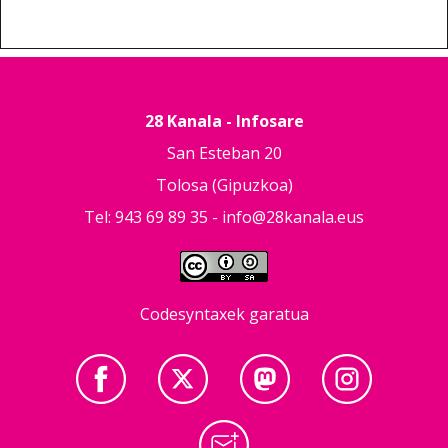
28 Kanala - Infosare
San Esteban 20
Tolosa (Gipuzkoa)
Tel: 943 69 89 35 -
info@28kanala.eus
Codesyntaxek garatua