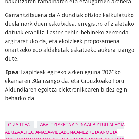
bakoitzaren tamainaren eta ezaugarrien arabera.
Garrantzitsuena da Aldundiak ofizioz kalkulatuko
duela nork duen eskubidea, erregistro ofizialetako
datuak erabiliz. Laster behin-behineko zerrenda
argitaratuko da, eta ekoizleek proposamena
onartzeko edo aldaketak eskatzeko aukera izango
dute.
Epea
: Izapideak egiteko azken eguna 2026ko
ekainaren 30a izango da, eta Gipuzkoako Foru
Aldundiaren egoitza elektronikoaren bidez egin
beharko da.
GIZARTEA
ABALTZISKETA
ADUNA
ALBIZTUR
ALEGIA
ALKIZA
ALTZO
AMASA-VILLABONA
AMEZKETA
ANOETA