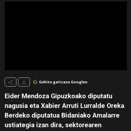
Gehitu gaitzazu Googlen
Eider Mendoza Gipuzkoako diputatu
nagusia eta Xabier Arruti Lurralde Oreka
Berdeko diputatua Bidaniako Amalarre
ustiategia izan dira, sektorearen