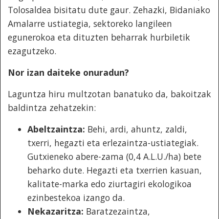
Tolosaldea bisitatu dute gaur. Zehazki, Bidaniako
Amalarre ustiategia, sektoreko langileen
egunerokoa eta dituzten beharrak hurbiletik
ezagutzeko.
Nor izan daiteke onuradun?
Laguntza hiru multzotan banatuko da, bakoitzak
baldintza zehatzekin:
Abeltzaintza:
Behi, ardi, ahuntz, zaldi,
txerri, hegazti eta erlezaintza-ustiategiak.
Gutxieneko abere-zama (0,4 A.L.U./ha) bete
beharko dute. Hegazti eta txerrien kasuan,
kalitate-marka edo ziurtagiri ekologikoa
ezinbestekoa izango da.
Nekazaritza:
Baratzezaintza,