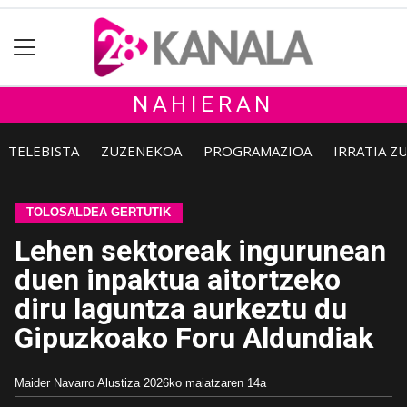
NAHIERAN
TELEBISTA
ZUZENEKOA
PROGRAMAZIOA
IRRATIA Z
TOLOSALDEA GERTUTIK
Lehen sektoreak ingurunean
duen inpaktua aitortzeko
diru laguntza aurkeztu du
Gipuzkoako Foru Aldundiak
Maider Navarro Alustiza
2026ko maiatzaren 14a