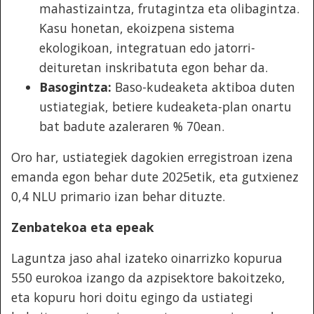
mahastizaintza, frutagintza eta olibagintza.
Kasu honetan, ekoizpena sistema
ekologikoan, integratuan edo jatorri-
deituretan inskribatuta egon behar da.
Basogintza:
Baso-kudeaketa aktiboa duten
ustiategiak, betiere kudeaketa-plan onartu
bat badute azaleraren % 70ean.
Oro har, ustiategiek dagokien erregistroan izena
emanda egon behar dute 2025etik, eta gutxienez
0,4 NLU primario izan behar dituzte.
Zenbatekoa eta epeak
Laguntza jaso ahal izateko oinarrizko kopurua
550 eurokoa izango da azpisektore bakoitzeko,
eta kopuru hori doitu egingo da ustiategi