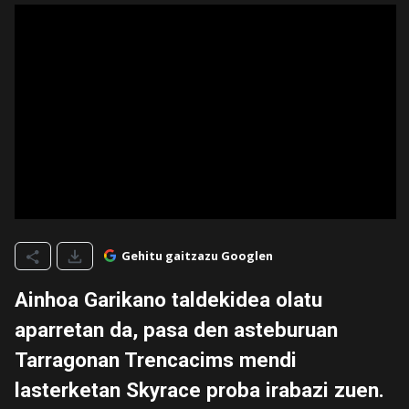
Gehitu gaitzazu Googlen
Ainhoa Garikano taldekidea olatu
aparretan da, pasa den asteburuan
Tarragonan Trencacims mendi
lasterketan Skyrace proba irabazi zuen.