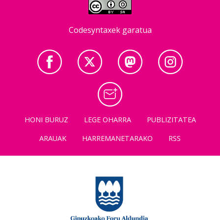
Codesyntaxek garatua
HONI BURUZ
LEGE OHARRA
PUBLIZITATEA
ARAUAK
HARREMANETARAKO
RSS