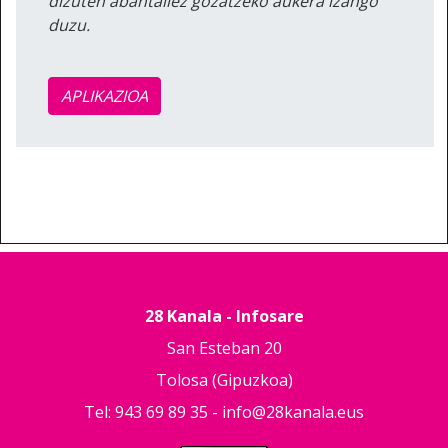
dizuten abantailez gozatzeko aukera izango
duzu.
APLIKAZIOA
28 Kanala - Infosare
San Esteban 20
Tolosa (Gipuzkoa)
Tel: 943 69 89 35 -
info@28kanala.eus