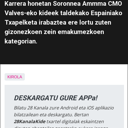
Karrera honetan Soronnea Ammma CMO
Valves-eko kideek taldekako Espainiako
Txapelketa irabaztea ere lortu zuten
gizonezkoen zein emakumezkoen
kategorian.
KIROLA
DESKARGATU GURE APPa!
Bilatu 28 Kanala zure Android eta iOS aplikazio
bilatzailean eta deskargatu. Bertan
28KanalaKide
txartel digitalak eskaintzen