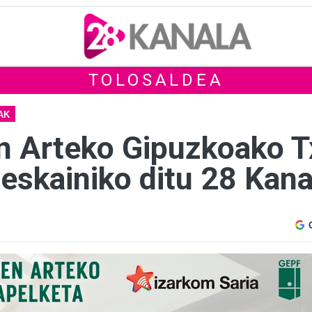
TOLOSALDEA
AK
n Arteko Gipuzkoako T
eskainiko ditu 28 Kana