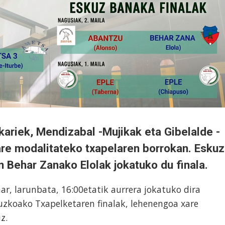
ariek, Mendizabal -Mujikak eta Gibelalde -
xare modalitateko txapelaren
borrokan.
Eskuz
n Behar Zanako Elolak jokatuko du finala.
ar, larunbata, 16:00etatik aurrera jokatuko dira
uzkoako Txapelketaren finalak, lehenengoa xare
z.