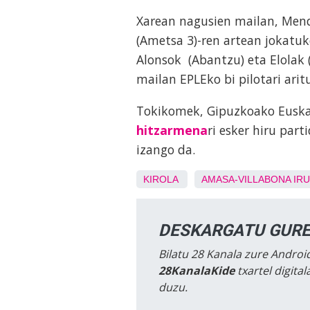
Xarean nagusien mailan, Mendi
(Ametsa 3)-ren artean jokatuko
Alonsok (Abantzu) eta Elolak 
mailan EPLEko bi pilotari ari
Tokikomek, Gipuzkoako Euskal
hitzarmena
ri esker hiru par
izango da.
KIROLA
AMASA-VILLABONA
IR
DESKARGATU GURE
Bilatu 28 Kanala zure Android
28KanalaKide
txartel digita
duzu.