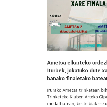
Ametsa elkarteko ordezk
Iturbek, jokatuko dute 
banako finaletako batea
Irurako Ametsa trinketean bih
Trinketeko Kluben Arteko Gip
modaltiatean, beste biak esku