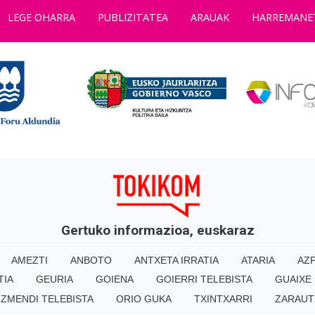
LEGE OHARRA
PUBLIZITATEA
ARAUAK
HARREMANE
Gertuko informazioa, euskaraz
AMEZTI
ANBOTO
ANTXETA IRRATIA
ATARIA
AZP
TIA
GEURIA
GOIENA
GOIERRI TELEBISTA
GUAIXE
IZMENDI TELEBISTA
ORIO GUKA
TXINTXARRI
ZARAUT