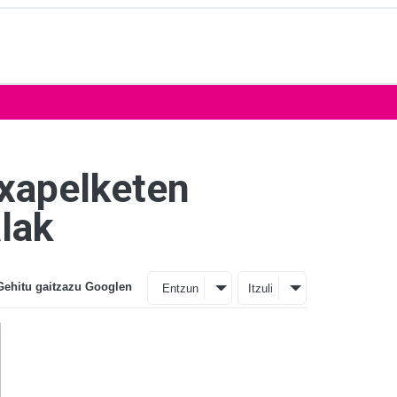
xapelketen
lak
Gehitu gaitzazu Googlen
Entzun
Itzuli