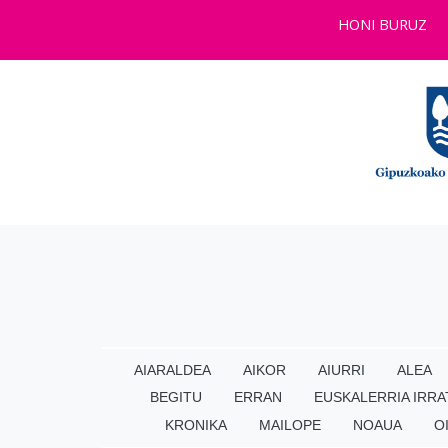
HONI BURUZ
AIARALDEA
AIKOR
AIURRI
ALEA
BEGITU
ERRAN
EUSKALERRIA IRRA
KRONIKA
MAILOPE
NOAUA
O