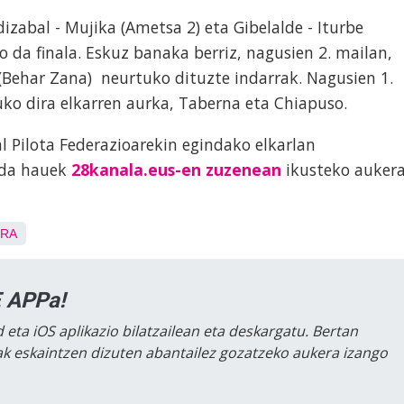
zabal - Mujika (Ametsa 2) eta Gibelalde - Iturbe
 da finala. Eskuz banaka berriz, nagusien 2. mailan,
(Behar Zana) neurtuko dituzte indarrak. Nagusien 1.
tuko dira elkarren aurka, Taberna eta Chiapuso.
 Pilota Federazioarekin egindako elkarlan
tida hauek
28kanala.eus-en zuzenean
ikusteko auker
URA
 APPa!
 eta iOS aplikazio bilatzailean eta deskargatu. Bertan
lak eskaintzen dizuten abantailez gozatzeko aukera izango