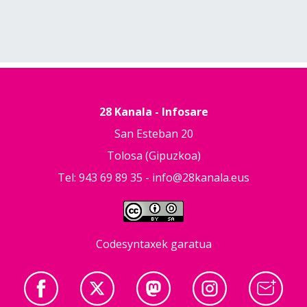
28 Kanala - Infosare
San Esteban 20
Tolosa (Gipuzkoa)
Tel: 943 69 89 35 -
info@28kanala.eus
Codesyntaxek garatua