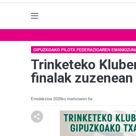
GIPUZKOAKO PILOTA FEDERAZIOAREN EMANKIZUN
Trinketeko Klube
finalak zuzenean 
Erredakzioa
2026ko martxoaren 6a