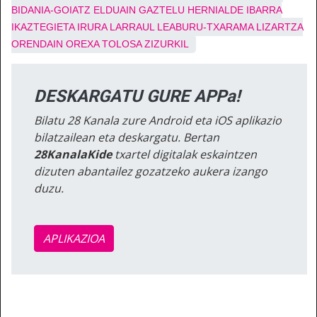
BIDANIA-GOIATZ
ELDUAIN
GAZTELU
HERNIALDE
IBARRA
IKAZTEGIETA
IRURA
LARRAUL
LEABURU-TXARAMA
LIZARTZA
ORENDAIN
OREXA
TOLOSA
ZIZURKIL
DESKARGATU GURE APPa!
Bilatu 28 Kanala zure Android eta iOS aplikazio
bilatzailean eta deskargatu. Bertan
28KanalaKide
txartel digitalak eskaintzen
dizuten abantailez gozatzeko aukera izango
duzu.
APLIKAZIOA