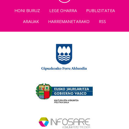
HONI BURUZ
LEGE OHARRA
PUBLIZITATEA
ARAUAK
HARREMANETARAKO
RSS