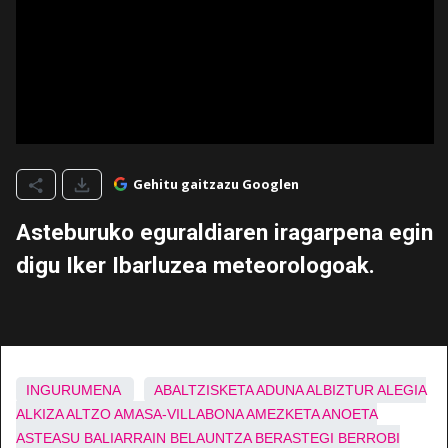
Gehitu gaitzazu Googlen
Asteburuko eguraldiaren iragarpena egin
digu Iker Ibarluzea meteorologoak.
INGURUMENA
ABALTZISKETA
ADUNA
ALBIZTUR
ALEGIA
ALKIZA
ALTZO
AMASA-VILLABONA
AMEZKETA
ANOETA
ASTEASU
BALIARRAIN
BELAUNTZA
BERASTEGI
BERROBI