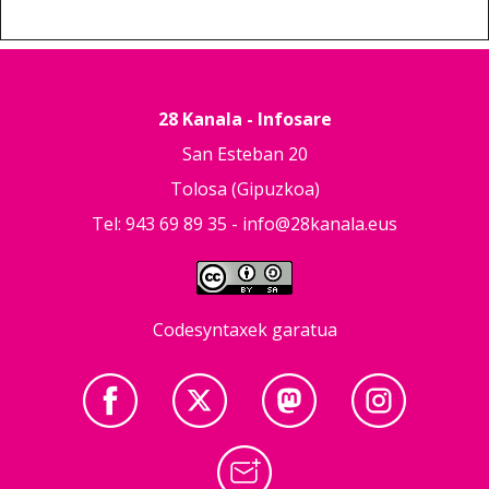
28 Kanala - Infosare
San Esteban 20
Tolosa (Gipuzkoa)
Tel: 943 69 89 35 -
info@28kanala.eus
Codesyntaxek garatua