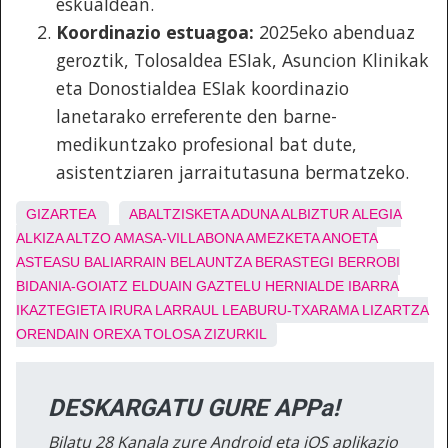
eskualdean.
Koordinazio estuagoa:
2025eko abenduaz
geroztik, Tolosaldea ESIak, Asuncion Klinikak
eta Donostialdea ESIak koordinazio
lanetarako erreferente den barne-
medikuntzako profesional bat dute,
asistentziaren jarraitutasuna bermatzeko.
GIZARTEA
ABALTZISKETA
ADUNA
ALBIZTUR
ALEGIA
ALKIZA
ALTZO
AMASA-VILLABONA
AMEZKETA
ANOETA
ASTEASU
BALIARRAIN
BELAUNTZA
BERASTEGI
BERROBI
BIDANIA-GOIATZ
ELDUAIN
GAZTELU
HERNIALDE
IBARRA
IKAZTEGIETA
IRURA
LARRAUL
LEABURU-TXARAMA
LIZARTZA
ORENDAIN
OREXA
TOLOSA
ZIZURKIL
DESKARGATU GURE APPa!
Bilatu 28 Kanala zure Android eta iOS aplikazio