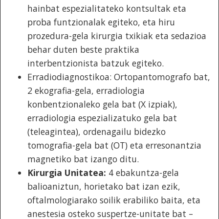
hainbat espezialitateko kontsultak eta
proba funtzionalak egiteko, eta hiru
prozedura-gela kirurgia txikiak eta sedazioa
behar duten beste praktika
interbentzionista batzuk egiteko.
Erradiodiagnostikoa: Ortopantomografo bat,
2 ekografia-gela, erradiologia
konbentzionaleko gela bat (X izpiak),
erradiologia espezializatuko gela bat
(teleagintea), ordenagailu bidezko
tomografia-gela bat (OT) eta erresonantzia
magnetiko bat izango ditu.
Kirurgia Unitatea:
4 ebakuntza-gela
balioaniztun, horietako bat izan ezik,
oftalmologiarako soilik erabiliko baita, eta
anestesia osteko suspertze-unitate bat –