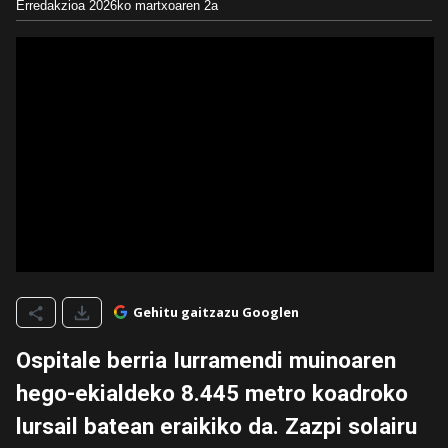
Erredakzioa
2026ko martxoaren 2a
Gehitu gaitzazu Googlen
Ospitale berria Iurramendi muinoaren
hego-ekialdeko 8.445 metro koadroko
lursail batean eraikiko da. Zazpi solairu