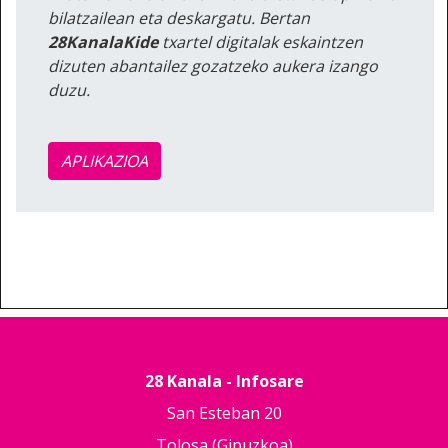
bilatzailean eta deskargatu. Bertan
28KanalaKide
txartel digitalak eskaintzen
dizuten abantailez gozatzeko aukera izango
duzu.
APLIKAZIOA
28 Kanala - Infosare
San Esteban 20
Tolosa (Gipuzkoa)