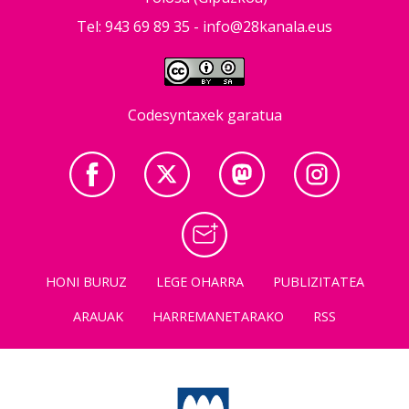
Tel: 943 69 89 35 -
info@28kanala.eus
Codesyntaxek garatua
HONI BURUZ
LEGE OHARRA
PUBLIZITATEA
ARAUAK
HARREMANETARAKO
RSS