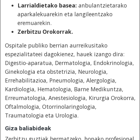
Larrialdietako basea:
anbulantzietarako
aparkalekuarekin eta langileentzako
eremuarekin.
Zerbitzu Orokorrak.
Ospitale publiko berrian aurreikusitako
espezialitateei dagokienez, hauek izango dira:
Digestio-aparatua, Dermatologia, Endokrinologia,
Ginekologia eta obstetrizia, Neurologia,
Errehabilitazioa, Pneumologia, Alergologia,
Kardiologia, Hematologia, Barne Medikuntza,
Erreumatologia, Anestesiologia, Kirurgia Orokorra,
Oftalmologia, Otorrinolaringologia,
Traumatologia eta Urologia.
Giza baliabideak
Zerbitzu guztiak bermatzeko, honako profesional