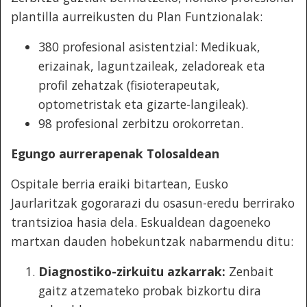
plantilla aurreikusten du Plan Funtzionalak:
380 profesional asistentzial: Medikuak,
erizainak, laguntzaileak, zeladoreak eta
profil zehatzak (fisioterapeutak,
optometristak eta gizarte-langileak).
98 profesional zerbitzu orokorretan.
Egungo aurrerapenak Tolosaldean
Ospitale berria eraiki bitartean, Eusko
Jaurlaritzak gogorarazi du osasun-eredu berrirako
trantsizioa hasia dela. Eskualdean dagoeneko
martxan dauden hobekuntzak nabarmendu ditu:
Diagnostiko-zirkuitu azkarrak:
Zenbait
gaitz atzemateko probak bizkortu dira