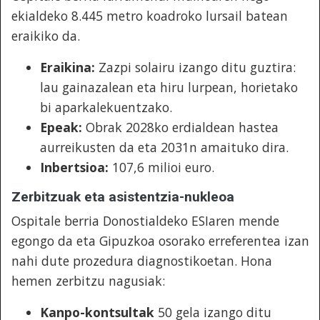
ekialdeko 8.445 metro koadroko lursail batean
eraikiko da.
Eraikina:
Zazpi solairu izango ditu guztira:
lau gainazalean eta hiru lurpean, horietako
bi aparkalekuentzako.
Epeak:
Obrak 2028ko erdialdean hastea
aurreikusten da eta 2031n amaituko dira.
Inbertsioa:
107,6 milioi euro.
Zerbitzuak eta asistentzia-nukleoa
Ospitale berria Donostialdeko ESIaren mende
egongo da eta Gipuzkoa osorako erreferentea izan
nahi dute prozedura diagnostikoetan. Hona
hemen zerbitzu nagusiak:
Kanpo-kontsultak
50 gela izango ditu