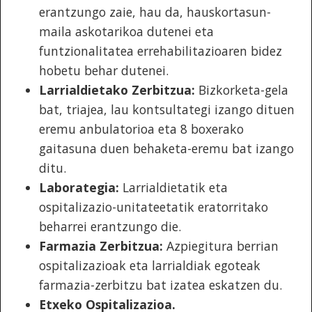
erantzungo zaie, hau da, hauskortasun-
maila askotarikoa dutenei eta
funtzionalitatea errehabilitazioaren bidez
hobetu behar dutenei.
Larrialdietako Zerbitzua:
Bizkorketa-gela
bat, triajea, lau kontsultategi izango dituen
eremu anbulatorioa eta 8 boxerako
gaitasuna duen behaketa-eremu bat izango
ditu.
Laborategia:
Larrialdietatik eta
ospitalizazio-unitateetatik eratorritako
beharrei erantzungo die.
Farmazia Zerbitzua:
Azpiegitura berrian
ospitalizazioak eta larrialdiak egoteak
farmazia-zerbitzu bat izatea eskatzen du.
Etxeko Ospitalizazioa.