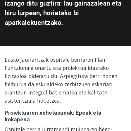
izango ditu guztira: lau gainazalean eta
hiru lurpean, horietako bi
aparkalekuentzako.
Eusko Jaurlaritzak ospitale berriaren Plan
Funtzionala onartu eta proiektua idazteko
lizitazioa bideratu du. Azpiegitura berri honen
helburua da eskualdeko zerbitzuen eskariari
erantzun integral bat ematea eta kalitate
asistentziala hobetzea.
Proiektuaren xehetasunak: Epeak eta
kokapena
Ospitale berria Iurramendi muinoaren hego-