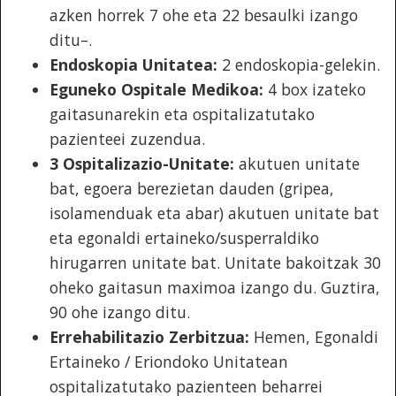
azken horrek 7 ohe eta 22 besaulki izango
ditu–.
Endoskopia Unitatea:
2 endoskopia-gelekin.
Eguneko Ospitale Medikoa:
4 box izateko
gaitasunarekin eta ospitalizatutako
pazienteei zuzendua.
3 Ospitalizazio-Unitate:
akutuen unitate
bat, egoera berezietan dauden (gripea,
isolamenduak eta abar) akutuen unitate bat
eta egonaldi ertaineko/susperraldiko
hirugarren unitate bat. Unitate bakoitzak 30
oheko gaitasun maximoa izango du. Guztira,
90 ohe izango ditu.
Errehabilitazio Zerbitzua:
Hemen, Egonaldi
Ertaineko / Eriondoko Unitatean
ospitalizatutako pazienteen beharrei