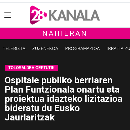
NAHIERAN
TELEBISTA
ZUZENEKOA
PROGRAMAZIOA
IRRATIA Z
TOLOSALDEA GERTUTIK
Ospitale publiko berriaren
Plan Funtzionala onartu eta
proiektua idazteko lizitazioa
bideratu du Eusko
Jaurlaritzak