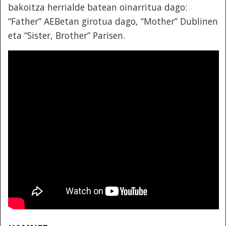
bakoitza herrialde batean oinarritua dago:
“Father” AEBetan girotua dago, “Mother” Dublinen
eta “Sister, Brother” Parisen.