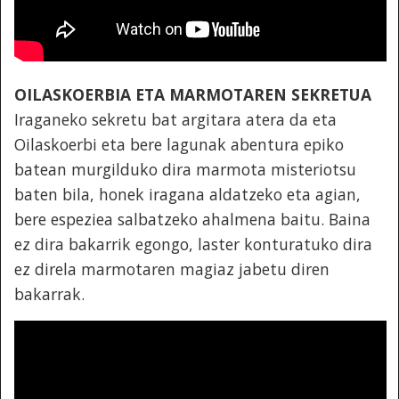
OILASKOERBIA ETA MARMOTAREN SEKRETUA
Iraganeko sekretu bat argitara atera da eta
Oilaskoerbi eta bere lagunak abentura epiko
batean murgilduko dira marmota misteriotsu
baten bila, honek iragana aldatzeko eta agian,
bere espeziea salbatzeko ahalmena baitu. Baina
ez dira bakarrik egongo, laster konturatuko dira
ez direla marmotaren magiaz jabetu diren
bakarrak.