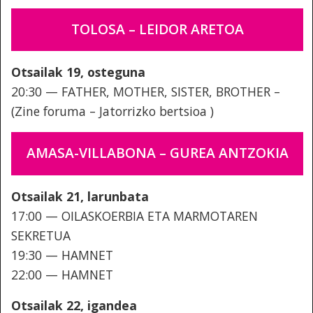
TOLOSA – LEIDOR ARETOA
Otsailak 19, osteguna
20:30 — FATHER, MOTHER, SISTER, BROTHER –
(Zine foruma – Jatorrizko bertsioa )
AMASA-VILLABONA – GUREA ANTZOKIA
Otsailak 21, larunbata
17:00 — OILASKOERBIA ETA MARMOTAREN
SEKRETUA
19:30 — HAMNET
22:00 — HAMNET
Otsailak 22, igandea