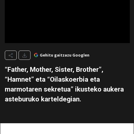
Gehitu gaitzazu Googlen
“Father, Mother, Sister, Brother”,
“Hamnet” eta “Oilaskoerbia eta
marmotaren sekretua” ikusteko aukera
asteburuko karteldegian.