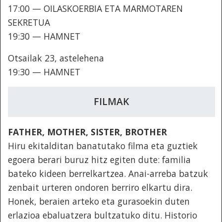
17:00 — OILASKOERBIA ETA MARMOTAREN
SEKRETUA
19:30 — HAMNET
Otsailak 23, astelehena
19:30 — HAMNET
FILMAK
FATHER, MOTHER, SISTER, BROTHER
Hiru ekitalditan banatutako filma eta guztiek
egoera berari buruz hitz egiten dute: familia
bateko kideen berrelkartzea. Anai-arreba batzuk
zenbait urteren ondoren berriro elkartu dira.
Honek, beraien arteko eta gurasoekin duten
erlazioa ebaluatzera bultzatuko ditu. Historio