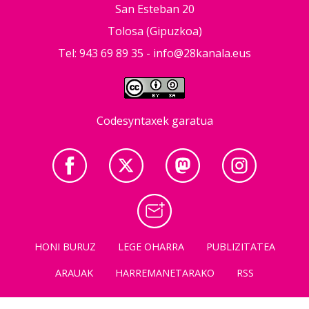
San Esteban 20
Tolosa (Gipuzkoa)
Tel: 943 69 89 35 -
info@28kanala.eus
Codesyntaxek garatua
HONI BURUZ
LEGE OHARRA
PUBLIZITATEA
ARAUAK
HARREMANETARAKO
RSS