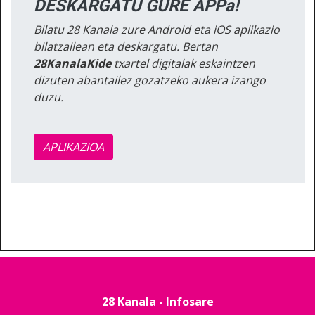
DESKARGATU GURE APPa!
Bilatu 28 Kanala zure Android eta iOS aplikazio
bilatzailean eta deskargatu. Bertan
28KanalaKide
txartel digitalak eskaintzen
dizuten abantailez gozatzeko aukera izango
duzu.
APLIKAZIOA
28 Kanala - Infosare