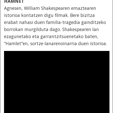
HAMNET
Agnesen, William Shakespearen emaztearen
istorioa kontatzen digu filmak. Bere bizitza
erabat nahasi duen familia-tragedia gainditzeko
borrokan murgilduta dago. Shakespearen lan
ezagunetako eta garrantzitsuenetako baten,
“Hamlet”en, sortze-lanarenoinarria duen istorioa.