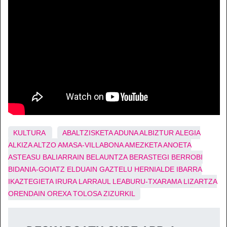
KULTURA
ABALTZISKETA
ADUNA
ALBIZTUR
ALEGIA
ALKIZA
ALTZO
AMASA-VILLABONA
AMEZKETA
ANOETA
ASTEASU
BALIARRAIN
BELAUNTZA
BERASTEGI
BERROBI
BIDANIA-GOIATZ
ELDUAIN
GAZTELU
HERNIALDE
IBARRA
IKAZTEGIETA
IRURA
LARRAUL
LEABURU-TXARAMA
LIZARTZA
ORENDAIN
OREXA
TOLOSA
ZIZURKIL