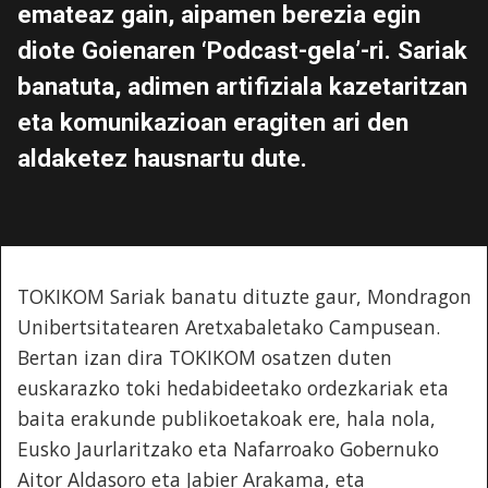
emateaz gain, aipamen berezia egin
diote Goienaren ‘Podcast-gela’-ri. Sariak
banatuta, adimen artifiziala kazetaritzan
eta komunikazioan eragiten ari den
aldaketez hausnartu dute.
TOKIKOM Sariak banatu dituzte gaur, Mondragon
Unibertsitatearen Aretxabaletako Campusean.
Bertan izan dira TOKIKOM osatzen duten
euskarazko toki hedabideetako ordezkariak eta
baita erakunde publikoetakoak ere, hala nola,
Eusko Jaurlaritzako eta Nafarroako Gobernuko
Aitor Aldasoro eta Jabier Arakama, eta