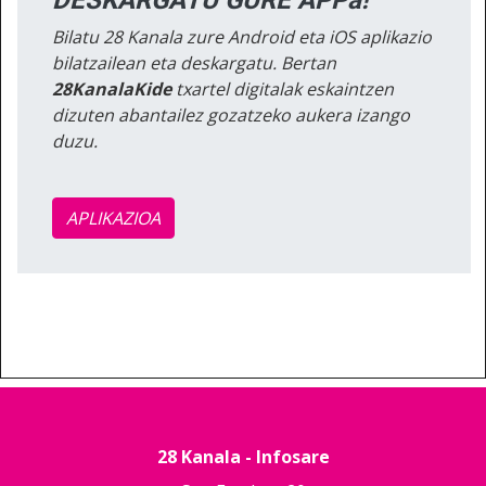
Bilatu 28 Kanala zure Android eta iOS aplikazio
bilatzailean eta deskargatu. Bertan
28KanalaKide
txartel digitalak eskaintzen
dizuten abantailez gozatzeko aukera izango
duzu.
APLIKAZIOA
28 Kanala - Infosare