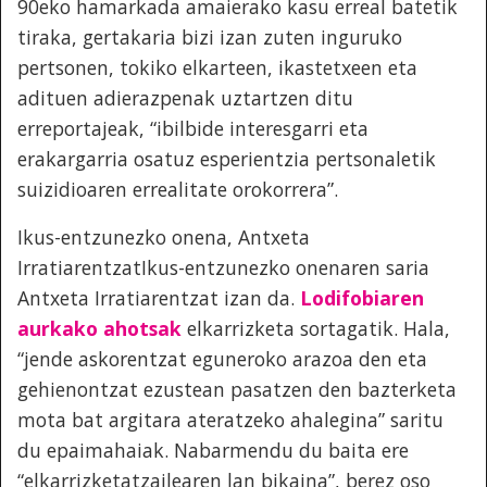
90eko hamarkada amaierako kasu erreal batetik
tiraka, gertakaria bizi izan zuten inguruko
pertsonen, tokiko elkarteen, ikastetxeen eta
adituen adierazpenak uztartzen ditu
erreportajeak, “ibilbide interesgarri eta
erakargarria osatuz esperientzia pertsonaletik
suizidioaren errealitate orokorrera”.
Ikus-entzunezko onena, Antxeta
IrratiarentzatIkus-entzunezko onenaren saria
Antxeta Irratiarentzat izan da.
Lodifobiaren
aurkako ahotsak
elkarrizketa sortagatik. Hala,
“jende askorentzat eguneroko arazoa den eta
gehienontzat ezustean pasatzen den bazterketa
mota bat argitara ateratzeko ahalegina” saritu
du epaimahaiak. Nabarmendu du baita ere
“elkarrizketatzailearen lan bikaina”, berez oso