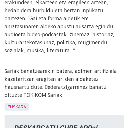
erakundeen, elkarteen eta eragileen artean,
hedabidera hurbildu eta bertan inplikatu
daitezen. “Gai eta forma aldetik ere
aniztasunaren aldeko apustu ausarta egin du:
audioeta bideo-podcastak, zinemaz, historiaz,
kulturartekotasunaz, politika, mugimendu
sozialak, musika, literatura...”.
Sariak banatzearekin batera, adimen artifiziala
kazetaritzan eragiten ari den aldaketez
hausnartu dute. Bederatzigarrenez banatu
dituzte TOKIKOM Sariak.
EUSKARA
DESKARGATU GURE APPa!