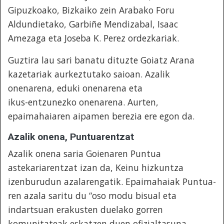
Gipuzkoako, Bizkaiko zein Arabako Foru
Aldundietako, Garbiñe Mendizabal, Isaac
Amezaga eta Joseba K. Perez ordezkariak.
Guztira lau sari banatu dituzte Goiatz Arana
kazetariak aurkeztutako saioan. Azalik
onenarena, eduki onenarena eta
ikus-entzunezko onenarena. Aurten,
epaimahaiaren aipamen berezia ere egon da.
Azalik onena, Puntuarentzat
Azalik onena saria Goienaren Puntua
astekariarentzat izan da, Keinu hizkuntza
izenburudun azalarengatik. Epaimahaiak Puntua-
ren azala saritu du “oso modu bisual eta
indartsuan erakusten duelako gorren
komunitateak eskatzen duen ofizialtasuna.