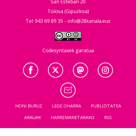
San Esteban 20
Tolosa (Gipuzkoa)
Tel: 943 69 89 35 -
info@28kanala.eus
Codesyntaxek garatua
HONI BURUZ
LEGE OHARRA
PUBLIZITATEA
ARAUAK
HARREMANETARAKO
RSS