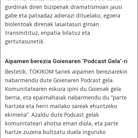
gordinak diren bizipenak dramatismoan jausi
gabe eta patxadaz adierazi dituelako, egoera
biolentoak direnak lasaitasun giroan
transmitituz, enpatia bilatuz eta
gertutasunetik.
Aipamen berezia Goienaren ‘Podcast Gela’-ri
Bestetik, TOKIKOM Sariek aipamen bereziarekin
nabarmendu dute Goienaren Podcast gela.
Komunitatearen eskura ipini du Goienak gela
berria, eta epaimahaiak nabarmendu du “parte
hartzea eta herri mailako sareak ehuntzeko
ekimena”. Azaldu dute Podcast gelak
komunitateari ahotsa eman diola, eta parte
hartze zuzena bultzatu duela inguruko