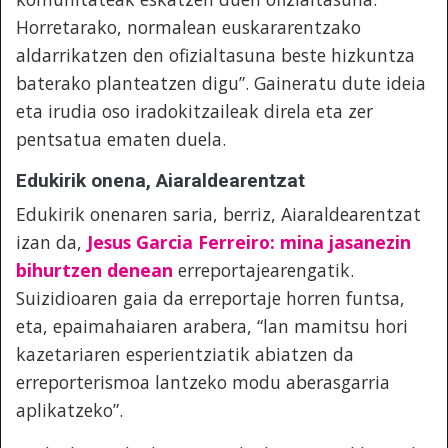
Horretarako, normalean euskararentzako
aldarrikatzen den ofizialtasuna beste hizkuntza
baterako planteatzen digu”. Gaineratu dute ideia
eta irudia oso iradokitzaileak direla eta zer
pentsatua ematen duela.
Edukirik onena, Aiaraldearentzat
Edukirik onenaren saria, berriz, Aiaraldearentzat
izan da,
Jesus Garcia Ferreiro: mina jasanezin
bihurtzen denean
erreportajearengatik.
Suizidioaren gaia da erreportaje horren funtsa,
eta, epaimahaiaren arabera, “lan mamitsu hori
kazetariaren esperientziatik abiatzen da
erreporterismoa lantzeko modu aberasgarria
aplikatzeko”.