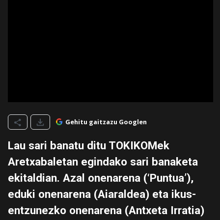
Gehitu gaitzazu Googlen
Lau sari banatu ditu TOKIKOMek
Aretxabaletan egindako sari banaketa
ekitaldian. Azal onenarena (‘Puntua’),
eduki onenarena (Aiaraldea) eta ikus-
entzunezko onenarena (Antxeta Irratia)