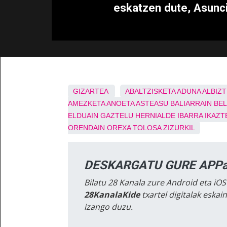
eskatzen dute, Asunci
GIZARTEA
ABALTZISKETA
ADUNA
ALBIZ
AMEZKETA
ANOETA
ASTEASU
BALIARRAIN
BE
ELDUAIN
GAZTELU
HERNIALDE
IBARRA
IKAZT
ORENDAIN
OREXA
TOLOSA
ZIZURKIL
DESKARGATU GURE APPa
Bilatu 28 Kanala zure Android eta iOS
28KanalaKide
txartel digitalak eska
izango duzu.