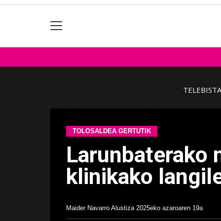
TELEBIST
TOLOSALDEA GERTUTIK
Larunbaterako 
klinikako langil
Maider Navarro Alustiza
2025eko azaroaren 19a