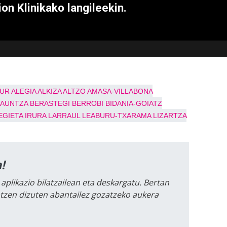
on Klinikako langileekin.
TUR
ALEGIA
ALKIZA
ALTZO
AMASA-VILLABONA
LAUNTZA
BERASTEGI
BERROBI
BIDANIA-GOIATZ
EGIETA
IRURA
LARRAUL
LEABURU-TXARAMA
LIZARTZA
!
 aplikazio bilatzailean eta deskargatu. Bertan
intzen dizuten abantailez gozatzeko aukera