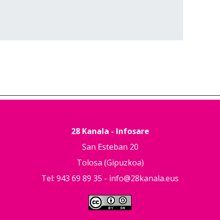
28 Kanala - Infosare
San Esteban 20
Tolosa (Gipuzkoa)
Tel: 943 69 89 35 -
info@28kanala.eus