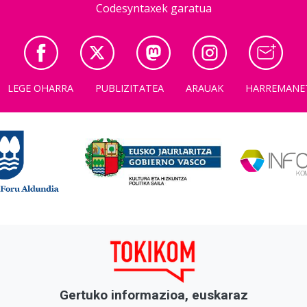
Codesyntaxek garatua
LEGE OHARRA
PUBLIZITATEA
ARAUAK
HARREMANE
Gertuko informazioa, euskaraz