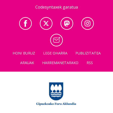
Codesyntaxek garatua
HONI BURUZ
LEGE OHARRA
PUBLIZITATEA
ARAUAK
HARREMANETARAKO
RSS