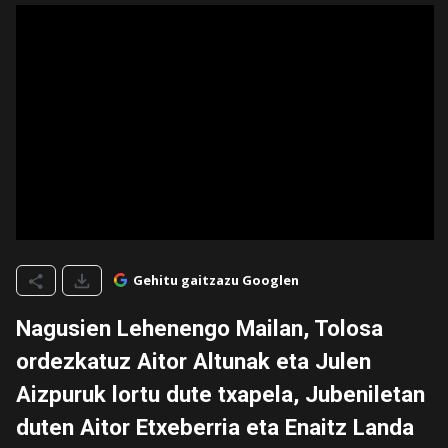
Gehitu gaitzazu Googlen
Nagusien Lehenengo Mailan, Tolosa
ordezkatuz Aitor Altunak eta Julen
Aizpuruk lortu dute txapela, Jubeniletan
duten Aitor Etxeberria eta Enaitz Landa