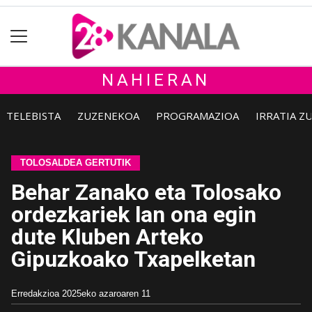
NAHIERAN
TELEBISTA
ZUZENEKOA
PROGRAMAZIOA
IRRATIA Z
TOLOSALDEA GERTUTIK
Behar Zanako eta Tolosako
ordezkariek lan ona egin
dute Kluben Arteko
Gipuzkoako Txapelketan
Erredakzioa
2025eko azaroaren 11