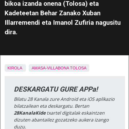
bikoa izanda onena (Tolosa) eta
Kadeteetan Behar Zanako Xuban
Illarremendi eta Imanol Zufiria nagusitu
dira.
KIROLA
AMASA-VILLABONA
TOLOSA
DESKARGATU GURE APPa!
Bilatu 28 Kanala zure Android eta iOS aplikazio
bilatzailean eta deskargatu. Bertan
28KanalaKide
txartel digitalak eskaintzen
dizuten abantailez gozatzeko aukera izango
duzu.