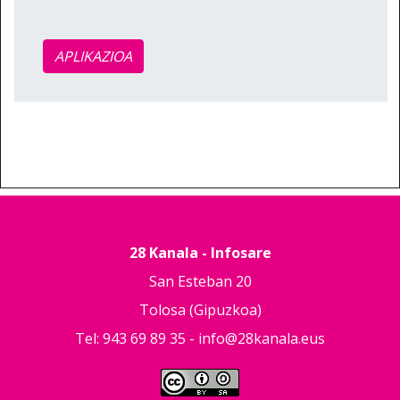
APLIKAZIOA
28 Kanala - Infosare
San Esteban 20
Tolosa (Gipuzkoa)
Tel: 943 69 89 35 -
info@28kanala.eus