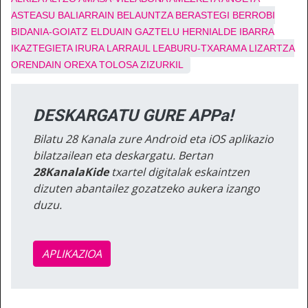
ASTEASU
BALIARRAIN
BELAUNTZA
BERASTEGI
BERROBI
BIDANIA-GOIATZ
ELDUAIN
GAZTELU
HERNIALDE
IBARRA
IKAZTEGIETA
IRURA
LARRAUL
LEABURU-TXARAMA
LIZARTZA
ORENDAIN
OREXA
TOLOSA
ZIZURKIL
DESKARGATU GURE APPa!
Bilatu 28 Kanala zure Android eta iOS aplikazio
bilatzailean eta deskargatu. Bertan
28KanalaKide
txartel digitalak eskaintzen
dizuten abantailez gozatzeko aukera izango
duzu.
APLIKAZIOA