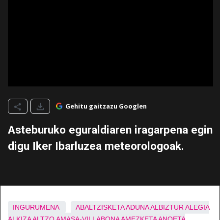
Gehitu gaitzazu Googlen
Asteburuko eguraldiaren iragarpena egin
digu Iker Ibarluzea meteorologoak.
INGURUMENA
ABALTZISKETA
ADUNA
ALBIZTUR
ALEGIA
ALKIZA
ALTZO
AMASA-VILLABONA
AMEZKETA
ANOETA