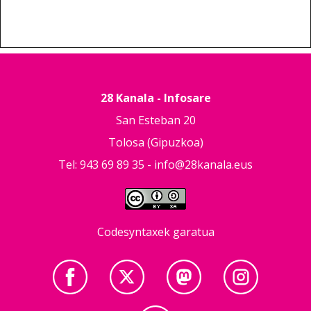
28 Kanala - Infosare
San Esteban 20
Tolosa (Gipuzkoa)
Tel: 943 69 89 35 -
info@28kanala.eus
Codesyntaxek garatua