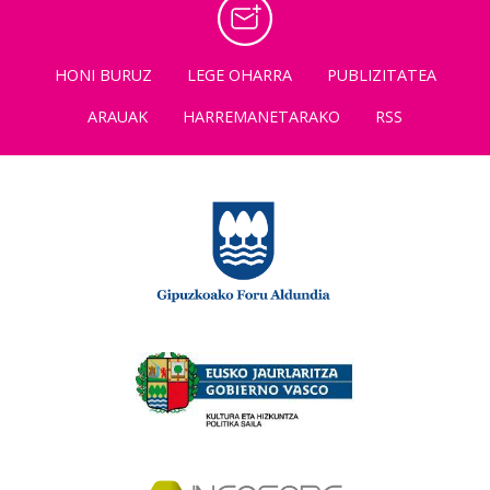
HONI BURUZ
LEGE OHARRA
PUBLIZITATEA
ARAUAK
HARREMANETARAKO
RSS