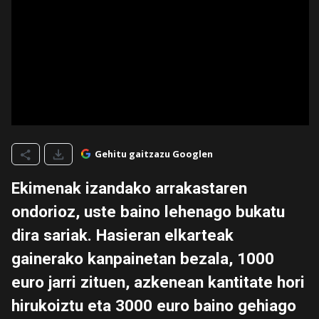
Gehitu gaitzazu Googlen
Ekimenak izandako arrakastaren
ondorioz, uste baino lehenago bukatu
dira sariak. Hasieran elkarteak
gainerako kanpainetan bezala, 1000
euro jarri zituen, azkenean kantitate hori
hirukoiztu eta 3000 euro baino gehiago