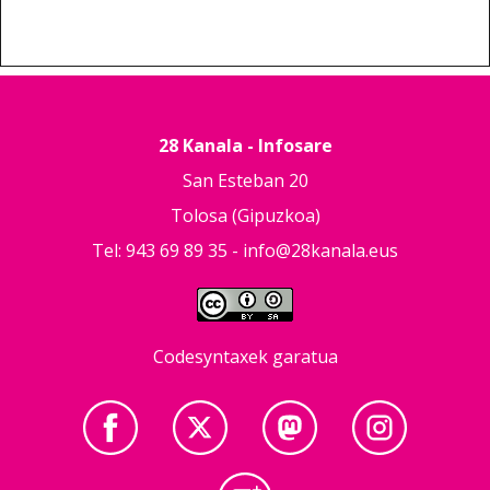
28 Kanala - Infosare
San Esteban 20
Tolosa (Gipuzkoa)
Tel: 943 69 89 35 -
info@28kanala.eus
Codesyntaxek garatua