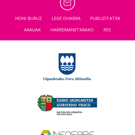
HONI BURUZ
LEGE OHARRA
PUBLIZITATEA
ARAUAK
HARREMANETARAKO
RSS