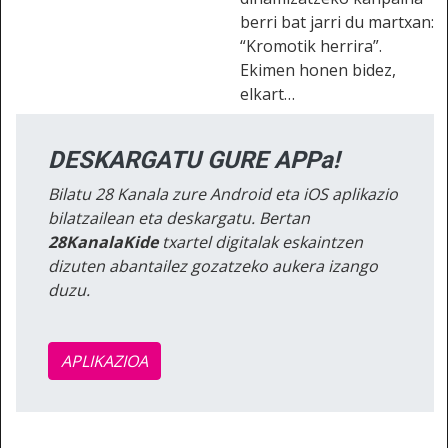
berri bat jarri du martxan:
“Kromotik herrira”.
Ekimen honen bidez,
elkart…
DESKARGATU GURE APPa!
Bilatu 28 Kanala zure Android eta iOS aplikazio
bilatzailean eta deskargatu. Bertan
28KanalaKide
txartel digitalak eskaintzen
dizuten abantailez gozatzeko aukera izango
duzu.
APLIKAZIOA