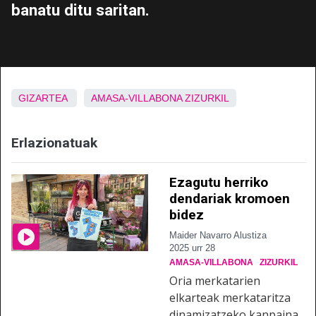
banatu ditu saritan.
GIZARTEA
AMASA-VILLABONA
ZIZURKIL
Erlazionatuak
Ezagutu herriko
dendariak kromoen
bidez
Maider Navarro Alustiza
2025 urr 28
AMASA-VILLABONA
ZIZURKIL
Oria merkatarien
elkarteak merkataritza
dinamizatzeko kanpaina