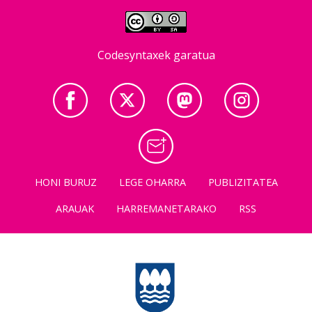
Codesyntaxek garatua
HONI BURUZ
LEGE OHARRA
PUBLIZITATEA
ARAUAK
HARREMANETARAKO
RSS