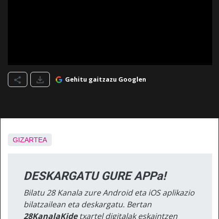
Gehitu gaitzazu Googlen
GIZARTEA
DESKARGATU GURE APPa!
Bilatu 28 Kanala zure Android eta iOS aplikazio
bilatzailean eta deskargatu. Bertan
28KanalaKide
txartel digitalak eskaintzen