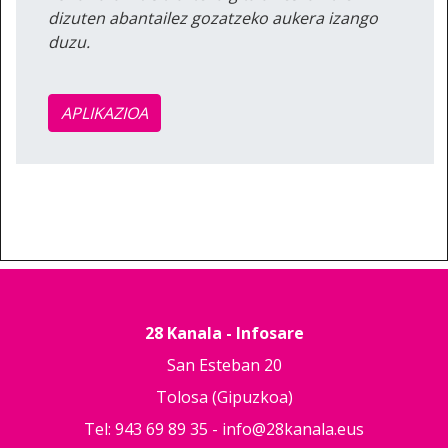
dizuten abantailez gozatzeko aukera izango
duzu.
APLIKAZIOA
28 Kanala - Infosare
San Esteban 20
Tolosa (Gipuzkoa)
Tel: 943 69 89 35 -
info@28kanala.eus