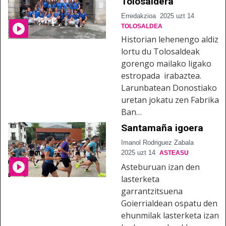
Tolosaldera
Erredakzioa
2025 uzt 14
TOLOSALDEA
Historian lehenengo aldiz
lortu du Tolosaldeak
gorengo mailako ligako
estropada irabaztea.
Larunbatean Donostiako
uretan jokatu zen Fabrika
Ban…
Santamaña igoera
Imanol Rodriguez Zabala
2025 uzt 14
ASTEASU
Asteburuan izan den
lasterketa
garrantzitsuena
Goierrialdean ospatu den
ehunmilak lasterketa izan