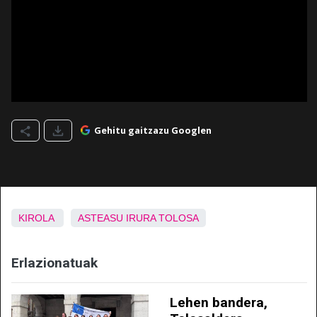
Gehitu gaitzazu Googlen
KIROLA
ASTEASU
IRURA
TOLOSA
Erlazionatuak
Lehen bandera,