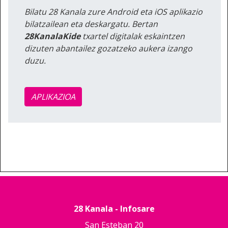
Bilatu 28 Kanala zure Android eta iOS aplikazio
bilatzailean eta deskargatu. Bertan
28KanalaKide
txartel digitalak eskaintzen
dizuten abantailez gozatzeko aukera izango
duzu.
APLIKAZIOA
28 Kanala - Infosare
San Esteban 20