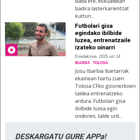
bada ere, eskualdean
badira lasterkarientzat
kuttun…
Futbolari gisa
egindako ibilbide
luzea, entrenatzaile
izateko oinarri
Erredakzioa
2025 uzt 14
IBARRA
TOLOSA
Josu Ibarbia ibartarrak
ekainean hartu zuen
Tolosa CFko gizonezkoen
taldea entrenatzeko
ardura. Futbolari gisa
ibilbide luzea egin
ondoren, talde urd…
DESKARGATU GURE APPa!