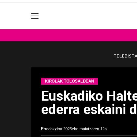
TELEBIST
KIROLAK TOLOSALDEAN
Euskadiko Halte
ederra eskaini 
Erredakzioa
2025eko maiatzaren 12a