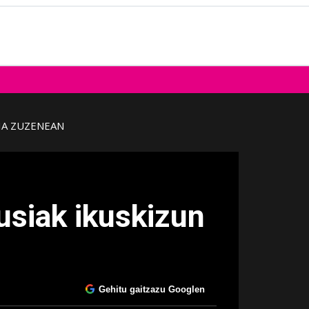
IA ZUZENEAN
usiak ikuskizun
Gehitu gaitzazu Googlen