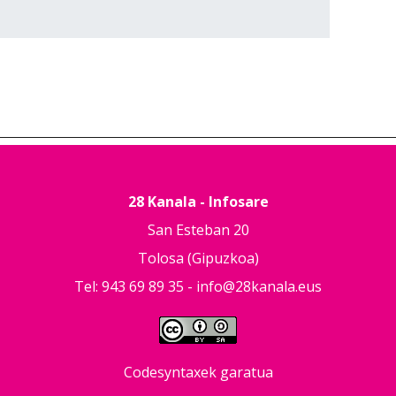
28 Kanala - Infosare
San Esteban 20
Tolosa (Gipuzkoa)
Tel: 943 69 89 35 -
info@28kanala.eus
Codesyntaxek garatua