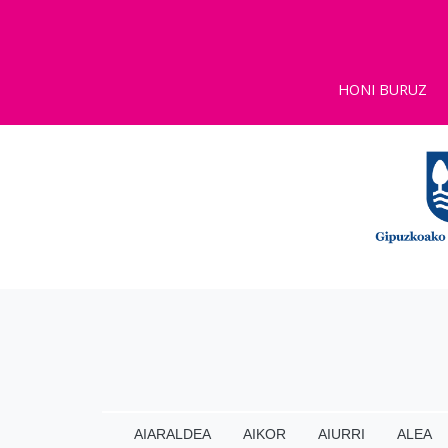
HONI BURUZ
AIARALDEA
AIKOR
AIURRI
ALEA