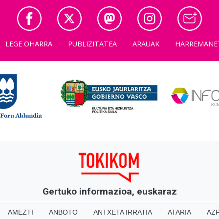
LEGE OHARRA
PUBLIZITATEA
ARAUAK
HARREMANE
Gertuko informazioa, euskaraz
AMEZTI
ANBOTO
ANTXETA IRRATIA
ATARIA
AZP