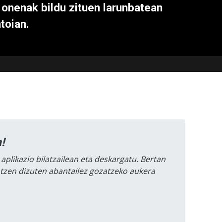
 onenak bildu zituen larunbatean
ntoian.
!
 aplikazio bilatzailean eta deskargatu. Bertan
intzen dizuten abantailez gozatzeko aukera