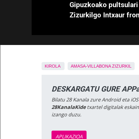
Gipuzkoako pultsulari
Zizurkilgo Intxaur fro
KIROLA
AMASA-VILLABONA
ZIZURKIL
DESKARGATU GURE APPa
Bilatu 28 Kanala zure Android eta iOS
28KanalaKide
txartel digitalak eska
izango duzu.
APLIKAZIOA