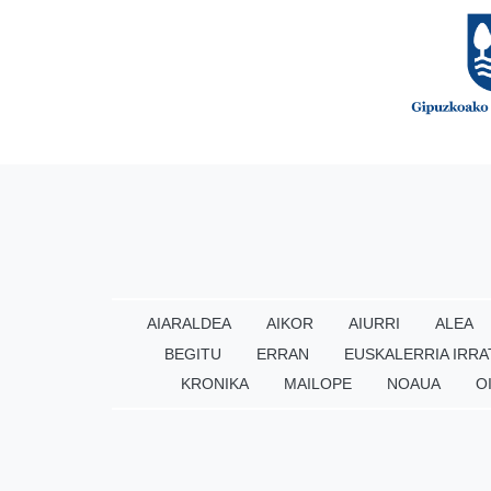
AIARALDEA
AIKOR
AIURRI
ALEA
BEGITU
ERRAN
EUSKALERRIA IRRA
KRONIKA
MAILOPE
NOAUA
O