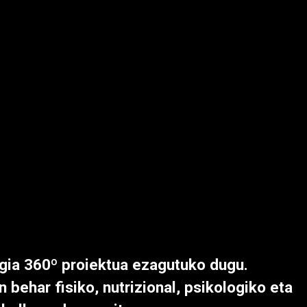
gia 360º proiektua ezagutuko dugu.
behar fisiko, nutrizional, psikologiko eta