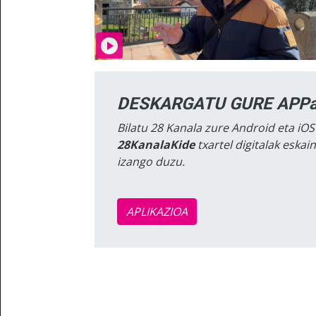
DESKARGATU GURE APPa
Bilatu 28 Kanala zure Android eta iOS
28KanalaKide
txartel digitalak eska
izango duzu.
APLIKAZIOA