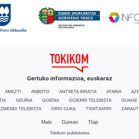
Gertuko informazioa, euskaraz
AMEZTI
ANBOTO
ANTXETA IRRATIA
ATARIA
AZP
TIA
GEURIA
GOIENA
GOIERRI TELEBISTA
GUAIXE
IZMENDI TELEBISTA
ORIO GUKA
TXINTXARRI
ZARAUT
Matx
Gurean
Ttap
Tokikom publizitatea