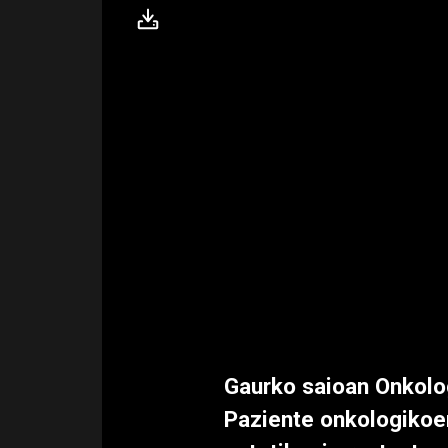
Gaurko saioan Onkolo
Paziente onkologikoen 