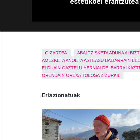
estetikoei erantzutea
GIZARTEA
ABALTZISKETA
ADUNA
ALBIZ
AMEZKETA
ANOETA
ASTEASU
BALIARRAIN
BE
ELDUAIN
GAZTELU
HERNIALDE
IBARRA
IKAZT
ORENDAIN
OREXA
TOLOSA
ZIZURKIL
Erlazionatuak