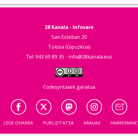
28 Kanala - Infosare
San Esteban 20
Tolosa (Gipuzkoa)
Tel: 943 69 89 35 -
info@28kanala.eus
Codesyntaxek garatua
LEGE OHARRA
PUBLIZITATEA
ARAUAK
HARREMANE