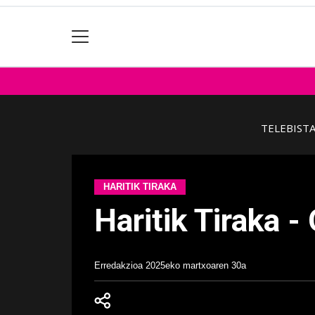
TELEBIST
HARITIK TIRAKA
Haritik Tiraka 
Erredakzioa
2025eko martxoaren 30a