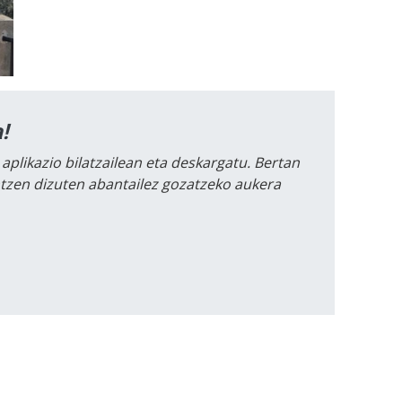
!
 aplikazio bilatzailean eta deskargatu. Bertan
intzen dizuten abantailez gozatzeko aukera