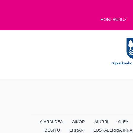
HONI BURUZ
AIARALDEA
AIKOR
AIURRI
ALEA
BEGITU
ERRAN
EUSKALERRIA IRRA