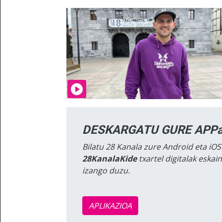
DESKARGATU GURE APPa
Bilatu 28 Kanala zure Android eta iOS
28KanalaKide
txartel digitalak eska
izango duzu.
APLIKAZIOA