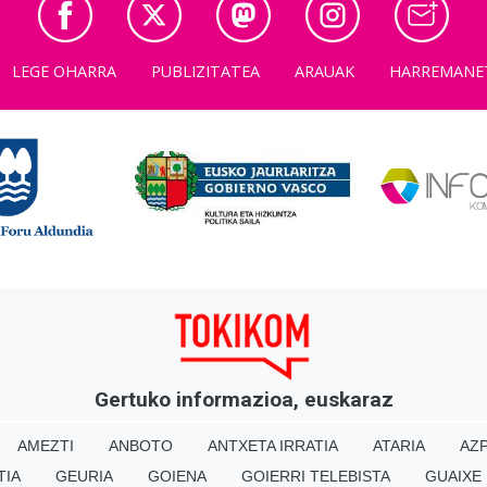
LEGE OHARRA
PUBLIZITATEA
ARAUAK
HARREMANE
Gertuko informazioa, euskaraz
AMEZTI
ANBOTO
ANTXETA IRRATIA
ATARIA
AZP
TIA
GEURIA
GOIENA
GOIERRI TELEBISTA
GUAIXE