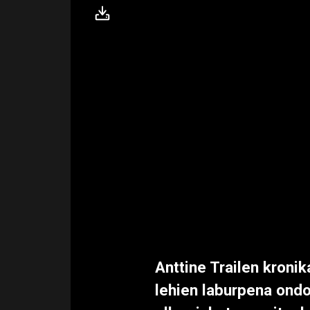
Anttine Trailen kroni
lehien laburpena ondo