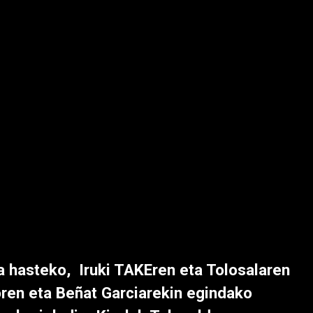
ka hasteko, Iruki TAKEren eta Tolosalaren
ren eta Beñat Garciarekin egindako