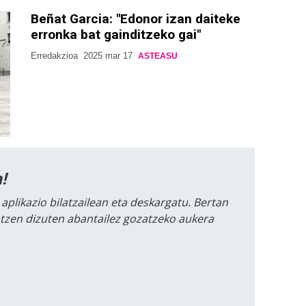
Beñat Garcia: "Edonor izan daiteke
erronka bat gainditzeko gai"
Erredakzioa
2025 mar 17
ASTEASU
!
 aplikazio bilatzailean eta deskargatu. Bertan
intzen dizuten abantailez gozatzeko aukera