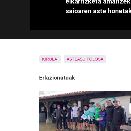
elkarrizketa amaitzek
saioaren aste honeta
KIROLA
ASTEASU
TOLOSA
Erlazionatuak