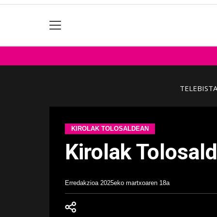
TELEBIST
KIROLAK TOLOSALDEAN
Kirolak Tolosal
Erredakzioa
2025eko martxoaren 18a