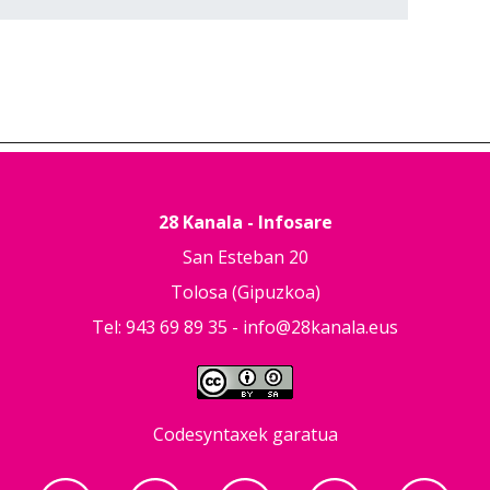
28 Kanala - Infosare
San Esteban 20
Tolosa (Gipuzkoa)
Tel: 943 69 89 35 -
info@28kanala.eus
Codesyntaxek garatua