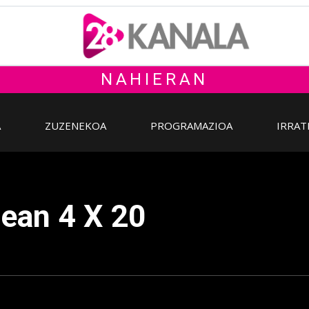
NAHIERAN
A
ZUZENEKOA
PROGRAMAZIOA
IRRAT
dean 4 X 20