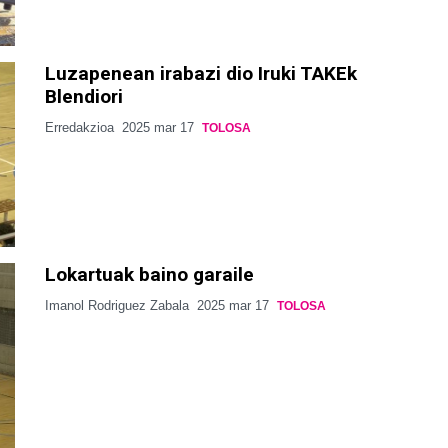
Luzapenean irabazi dio Iruki TAKEk
Blendiori
Erredakzioa
2025 mar 17
TOLOSA
Lokartuak baino garaile
Imanol Rodriguez Zabala
2025 mar 17
TOLOSA