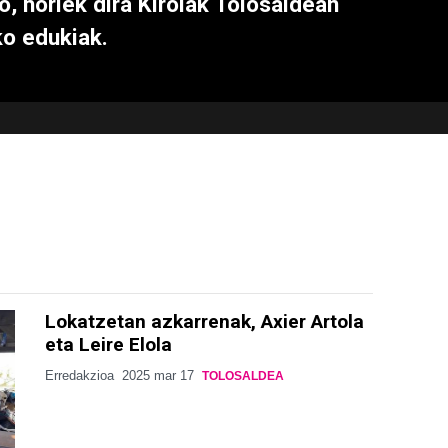
o, horiek dira Kirolak Tolosaldean
ko edukiak.
Lokatzetan azkarrenak, Axier Artola
eta Leire Elola
Erredakzioa
2025 mar 17
TOLOSALDEA