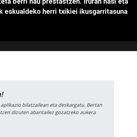
keta berri hau prestastzen. Iruran hasi eta
 eskualdeko herri txikiei ikusgarritasuna
!
 aplikazio bilatzailean eta deskargatu. Bertan
intzen dizuten abantailez gozatzeko aukera