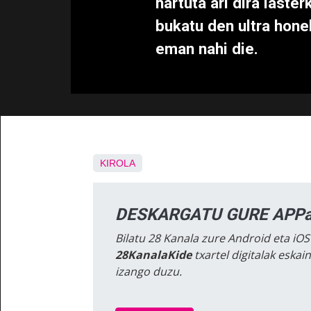
hartuta ari dira laster
bukatu den ultra honek
eman nahi die.
KIROLA
DESKARGATU GURE APPa
Bilatu 28 Kanala zure Android eta iOS
28KanalaKide
txartel digitalak eska
izango duzu.