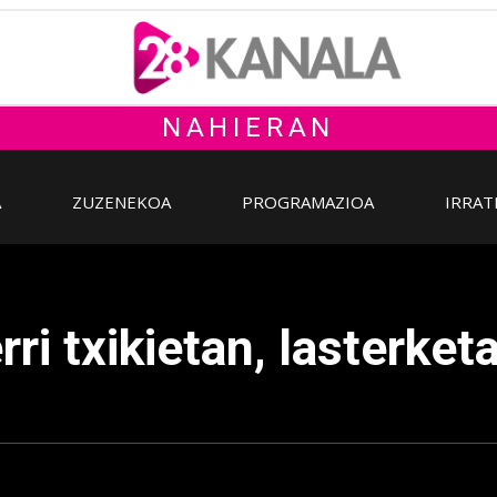
NAHIERAN
A
ZUZENEKOA
PROGRAMAZIOA
IRRAT
ri txikietan, lasterket