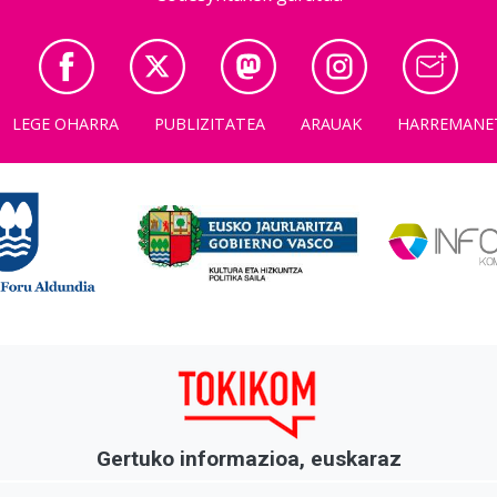
LEGE OHARRA
PUBLIZITATEA
ARAUAK
HARREMANE
Gertuko informazioa, euskaraz