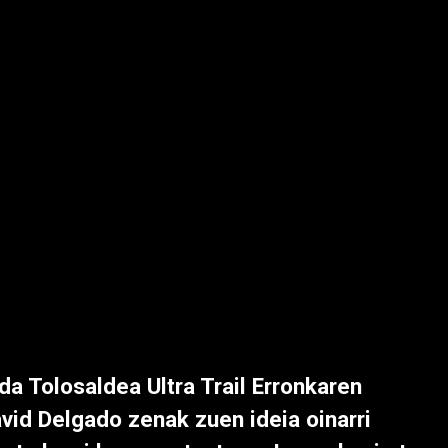
da Tolosaldea Ultra Trail Erronkaren
vid Delgado zenak zuen ideia oinarri