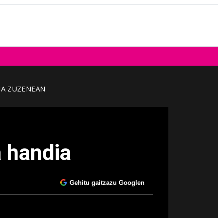
IA ZUZENEAN
a handia
Gehitu gaitzazu Googlen