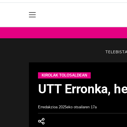
TELEBIST
KIROLAK TOLOSALDEAN
UTT Erronka, her
Erredakzioa
2025eko otsailaren 17a