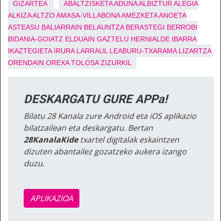
GIZARTEA
ABALTZISKETA
ADUNA
ALBIZTUR
ALEGIA
ALKIZA
ALTZO
AMASA-VILLABONA
AMEZKETA
ANOETA
ASTEASU
BALIARRAIN
BELAUNTZA
BERASTEGI
BERROBI
BIDANIA-GOIATZ
ELDUAIN
GAZTELU
HERNIALDE
IBARRA
IKAZTEGIETA
IRURA
LARRAUL
LEABURU-TXARAMA
LIZARTZA
ORENDAIN
OREXA
TOLOSA
ZIZURKIL
DESKARGATU GURE APPa!
Bilatu 28 Kanala zure Android eta iOS aplikazio
bilatzailean eta deskargatu. Bertan
28KanalaKide
txartel digitalak eskaintzen
dizuten abantailez gozatzeko aukera izango
duzu.
APLIKAZIOA