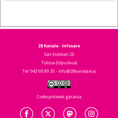
28 Kanala - Infosare
San Esteban 20
Tolosa (Gipuzkoa)
Tel: 943 69 89 35 -
info@28kanala.eus
Codesyntaxek garatua