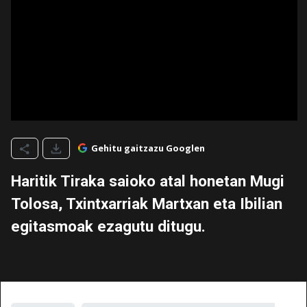
Gehitu gaitzazu Googlen
Haritik Tiraka saioko atal honetan Mugi
Tolosa, Txintxarriak Martxan eta Ibilian
egitasmoak ezagutu ditugu.