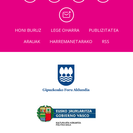
HONI BURUZ
LEGE OHARRA
PUBLIZITATEA
ARAUAK
HARREMANETARAKO
RSS