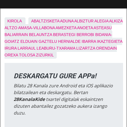
KIROLA
ABALTZISKETA
ADUNA
ALBIZTUR
ALEGIA
ALKIZA
ALTZO
AMASA-VILLABONA
AMEZKETA
ANOETA
ASTEASU
BALIARRAIN
BELAUNTZA
BERASTEGI
BERROBI
BIDANIA-
GOIATZ
ELDUAIN
GAZTELU
HERNIALDE
IBARRA
IKAZTEGIETA
IRURA
LARRAUL
LEABURU-TXARAMA
LIZARTZA
ORENDAIN
OREXA
TOLOSA
ZIZURKIL
DESKARGATU GURE APPa!
Bilatu 28 Kanala zure Android eta iOS aplikazio
bilatzailean eta deskargatu. Bertan
28KanalaKide
txartel digitalak eskaintzen
dizuten abantailez gozatzeko aukera izango
duzu.