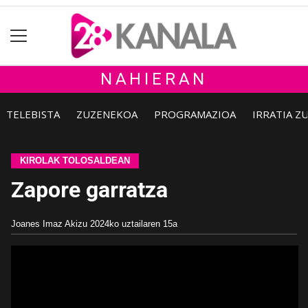
NAHIERAN
TELEBISTA
ZUZENEKOA
PROGRAMAZIOA
IRRATIA Z
KIROLAK TOLOSALDEAN
Zapore garratza
Joanes Imaz Akizu
2024ko uztailaren 15a