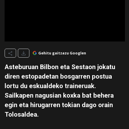
Gehitu gaitzazu Googlen
Asteburuan Bilbon eta Sestaon jokatu
diren estopadetan bosgarren postua
lortu du eskualdeko traineruak.
Sailkapen nagusian koxka bat behera
egin eta hirugarren tokian dago orain
Tolosaldea.