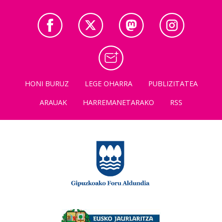
HONI BURUZ
LEGE OHARRA
PUBLIZITATEA
ARAUAK
HARREMANETARAKO
RSS