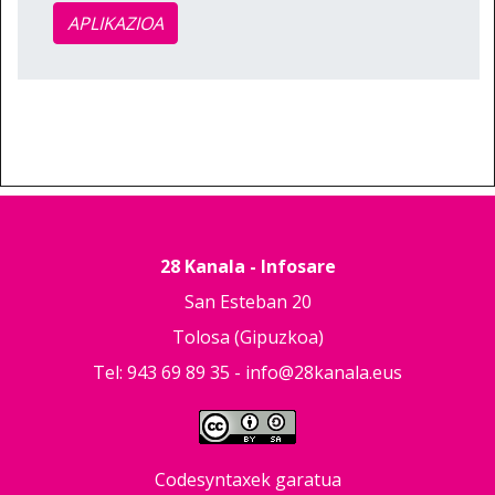
APLIKAZIOA
28 Kanala - Infosare
San Esteban 20
Tolosa (Gipuzkoa)
Tel: 943 69 89 35 -
info@28kanala.eus
Codesyntaxek garatua