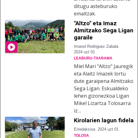
ditugu asteburuko
emaitzak.
"Altzo" eta Imaz
Almitzako Sega Ligan
garaile
Imanol Rodriguez Zabala
2024 uzt 01
LEABURU-TXARAMA
Miel Mari "Altzo" Jauregik
eta Alaitz Imazek lortu
dute garaipena Almitzako
Sega Ligan. Eskualdeko
lehen gizonezkoa Ligan
Mikel Lizartza Tolosarra
iz…
Kirolarien lagun fidela
Erredakzioa
2024 uzt 01
TOLOSA