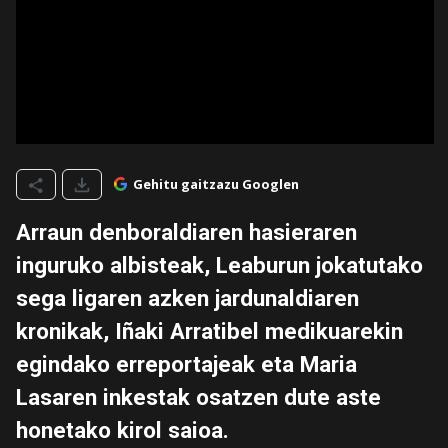
Gehitu gaitzazu Googlen
Arraun denboraldiaren hasieraren
inguruko albisteak, Leaburun jokatutako
sega ligaren azken jardunaldiaren
kronikak, Iñaki Arratibel medikuarekin
egindako erreportajeak eta Maria
Lasaren inkestak osatzen dute aste
honetako kirol saioa.