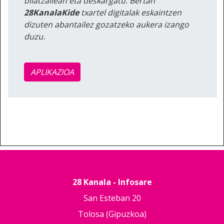
bilatzailean eta deskargatu. Bertan
28KanalaKide
txartel digitalak eskaintzen
dizuten abantailez gozatzeko aukera izango
duzu.
APLIKAZIOA
28 Kanala - Infosare
San Esteban 20
Tolosa (Gipuzkoa)