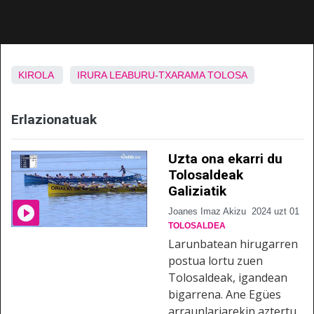
KIROLA
IRURA
LEABURU-TXARAMA
TOLOSA
Erlazionatuak
Uzta ona ekarri du
Tolosaldeak
Galiziatik
Joanes Imaz Akizu
2024 uzt 01
TOLOSALDEA
Larunbatean hirugarren
postua lortu zuen
Tolosaldeak, igandean
bigarrena. Ane Egües
arraunlariarekin aztertu