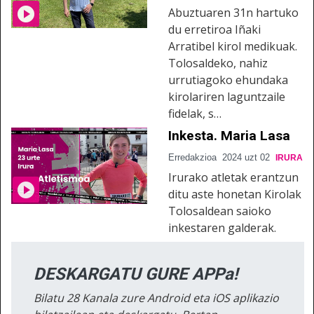
Abuztuaren 31n hartuko
du erretiroa Iñaki
Arratibel kirol medikuak.
Tolosaldeko, nahiz
urrutiagoko ehundaka
kirolariren laguntzaile
fidelak, s…
Inkesta. Maria Lasa
Erredakzioa
2024 uzt 02
IRURA
Irurako atletak erantzun
ditu aste honetan Kirolak
Tolosaldean saioko
inkestaren galderak.
DESKARGATU GURE APPa!
Bilatu 28 Kanala zure Android eta iOS aplikazio