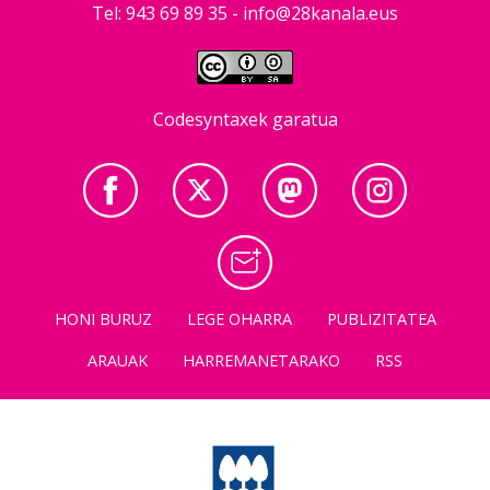
Tel: 943 69 89 35 -
info@28kanala.eus
Codesyntaxek garatua
HONI BURUZ
LEGE OHARRA
PUBLIZITATEA
ARAUAK
HARREMANETARAKO
RSS