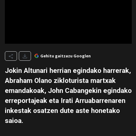
Gehitu gaitzazu Googlen
Jokin Altunari herrian egindako harrerak,
Abraham Olano zikloturista martxak
emandakoak, John Cabangekin egindako
erreportajeak eta Irati Arruabarrenaren
inkestak osatzen dute aste honetako
saioa.