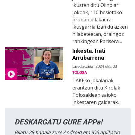
ikusten ditu Olinpiar
Jokoak, 110 hesietako
proban bilakaera
ikusgarria izan du azken
hilabeteetan, oraingoz
rankingean Parisera…
Inkesta. Irati
Arrubarrena
Erredakzioa
2024 eka 03
TOLOSA
TAKEko jokalariak
erantzun ditu Kirolak
Tolosaldean saioko
inkestaren galderak.
DESKARGATU GURE APPa!
Bilatu 28 Kanala zure Android eta iOS aplikazio