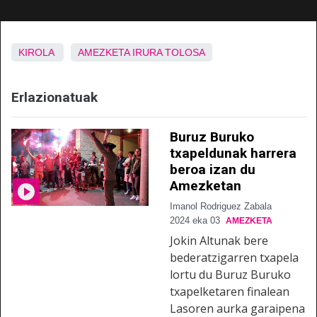
KIROLA
AMEZKETA
IRURA
TOLOSA
Erlazionatuak
Buruz Buruko
txapeldunak harrera
beroa izan du
Amezketan
Imanol Rodriguez Zabala
2024 eka 03
AMEZKETA
Jokin Altunak bere
bederatzigarren txapela
lortu du Buruz Buruko
txapelketaren finalean
Lasoren aurka garaipena