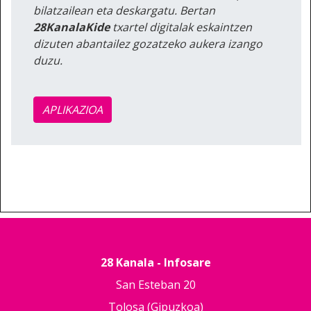
bilatzailean eta deskargatu. Bertan
28KanalaKide
txartel digitalak eskaintzen
dizuten abantailez gozatzeko aukera izango
duzu.
APLIKAZIOA
28 Kanala - Infosare
San Esteban 20
Tolosa (Gipuzkoa)