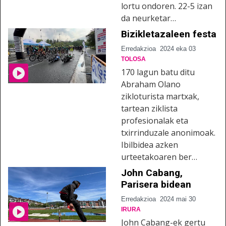
lortu ondoren. 22-5 izan
da neurketar…
Bizikletazaleen festa
Erredakzioa
2024 eka 03
TOLOSA
170 lagun batu ditu
Abraham Olano
zikloturista martxak,
tartean ziklista
profesionalak eta
txirrinduzale anonimoak.
Ibilbidea azken
urteetakoaren ber…
John Cabang,
Parisera bidean
Erredakzioa
2024 mai 30
IRURA
John Cabang-ek gertu