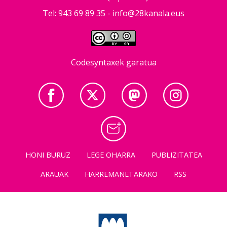
Tel: 943 69 89 35 -
info@28kanala.eus
Codesyntaxek garatua
HONI BURUZ
LEGE OHARRA
PUBLIZITATEA
ARAUAK
HARREMANETARAKO
RSS