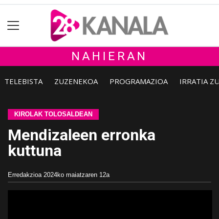
NAHIERAN
TELEBISTA
ZUZENEKOA
PROGRAMAZIOA
IRRATIA Z
KIROLAK TOLOSALDEAN
Mendizaleen erronka
kuttuna
Erredakzioa
2024ko maiatzaren 12a