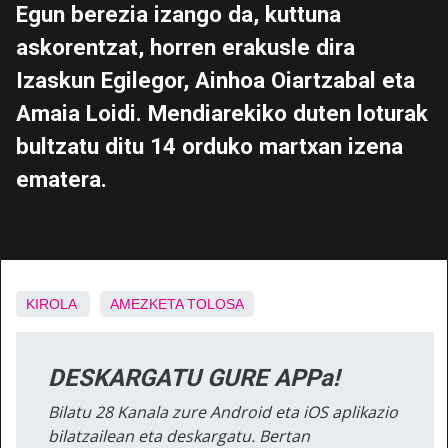
Egun berezia izango da, kuttuna
askorentzat, horren erakusle dira
Izaskun Egilegor, Ainhoa Oiartzabal eta
Amaia Loidi. Mendiarekiko duten loturak
bultzatu ditu 14 orduko martxan izena
ematera.
KIROLA
AMEZKETA
TOLOSA
DESKARGATU GURE APPa!
Bilatu 28 Kanala zure Android eta iOS aplikazio
bilatzailean eta deskargatu. Bertan