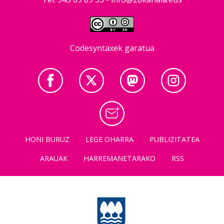
Codesyntaxek garatua
HONI BURUZ
LEGE OHARRA
PUBLIZITATEA
ARAUAK
HARREMANETARAKO
RSS