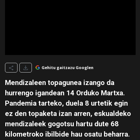
Gehitu gaitzazu Googlen
Mendizaleen topagunea izango da
hurrengo igandean 14 Orduko Martxa.
Pandemia tarteko, duela 8 urtetik egin
ez den topaketa izan arren, eskualdeko
mendizaleek gogotsu hartu dute 68
kilometroko ibilbide hau osatu beharra.