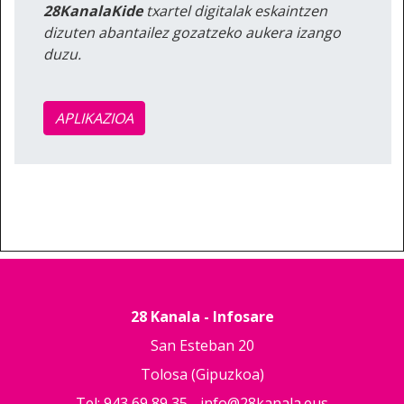
28KanalaKide
txartel digitalak eskaintzen
dizuten abantailez gozatzeko aukera izango
duzu.
APLIKAZIOA
28 Kanala - Infosare
San Esteban 20
Tolosa (Gipuzkoa)
Tel: 943 69 89 35 -
info@28kanala.eus