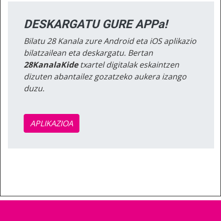
DESKARGATU GURE APPa!
Bilatu 28 Kanala zure Android eta iOS aplikazio
bilatzailean eta deskargatu. Bertan
28KanalaKide
txartel digitalak eskaintzen
dizuten abantailez gozatzeko aukera izango
duzu.
APLIKAZIOA