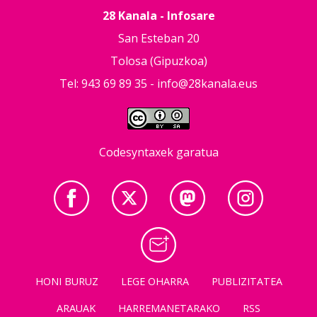
28 Kanala - Infosare
San Esteban 20
Tolosa (Gipuzkoa)
Tel: 943 69 89 35 -
info@28kanala.eus
Codesyntaxek garatua
HONI BURUZ
LEGE OHARRA
PUBLIZITATEA
ARAUAK
HARREMANETARAKO
RSS