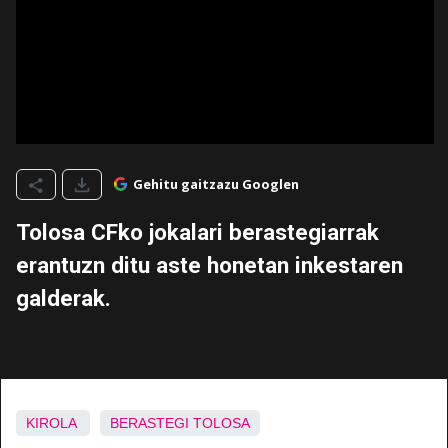
Gehitu gaitzazu Googlen
Tolosa CFko jokalari berastegiarrak
erantuzn ditu aste honetan inkestaren
galderak.
KIROLA
BERASTEGI
TOLOSA