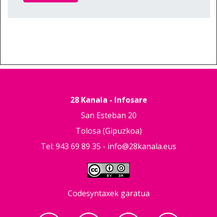
28 Kanala - Infosare
San Esteban 20
Tolosa (Gipuzkoa)
Tel: 943 69 89 35 -
info@28kanala.eus
Codesyntaxek garatua