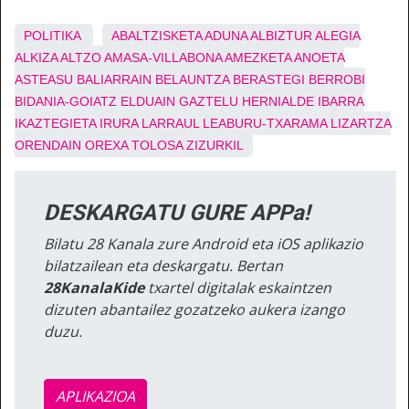
POLITIKA
ABALTZISKETA
ADUNA
ALBIZTUR
ALEGIA
ALKIZA
ALTZO
AMASA-VILLABONA
AMEZKETA
ANOETA
ASTEASU
BALIARRAIN
BELAUNTZA
BERASTEGI
BERROBI
BIDANIA-GOIATZ
ELDUAIN
GAZTELU
HERNIALDE
IBARRA
IKAZTEGIETA
IRURA
LARRAUL
LEABURU-TXARAMA
LIZARTZA
ORENDAIN
OREXA
TOLOSA
ZIZURKIL
DESKARGATU GURE APPa!
Bilatu 28 Kanala zure Android eta iOS aplikazio
bilatzailean eta deskargatu. Bertan
28KanalaKide
txartel digitalak eskaintzen
dizuten abantailez gozatzeko aukera izango
duzu.
APLIKAZIOA