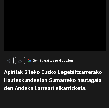
Gehitu gaitzazu Googlen
Apirilak 21eko Eusko Legebiltzarrerako
Hauteskundeetan Sumarreko hautagaia
den Andeka Larreari elkarrizketa.