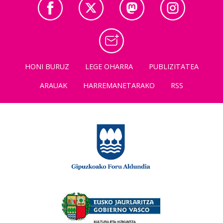
HONI BURUZ
LEGE OHARRA
PUBLIZITATEA
ARAUAK
HARREMANETARAKO
RSS