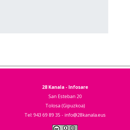
28 Kanala - Infosare
San Esteban 20
Tolosa (Gipuzkoa)
Tel: 943 69 89 35 -
info@28kanala.eus