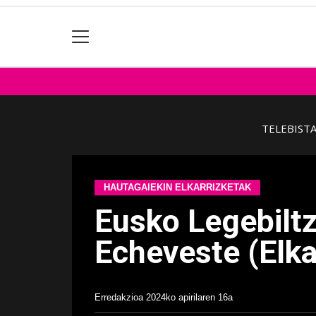
TELEBIST
HAUTAGAIEKIN ELKARRIZKETAK
Eusko Legebilt
Echeveste (Elk
Erredakzioa
2024ko apirilaren 16a