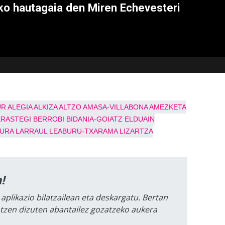
o hautagaia den Miren Echevesteri
UR
ALEGIA
ALKIZA
ALTZO
AMASA-VILLABONA
AMEZKETA
ERASTEGI
BERROBI
BIDANIA-GOIATZ
ELDUAIN
RURA
LARRAUL
LEABURU-TXARAMA
LIZARTZA
!
 aplikazio bilatzailean eta deskargatu. Bertan
intzen dizuten abantailez gozatzeko aukera