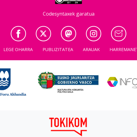
Codesyntaxek garatua
LEGE OHARRA
PUBLIZITATEA
ARAUAK
HARREMANE