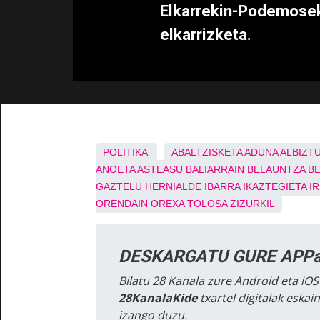
Elkarrekin-Podemosek
elkarrizketa.
POLITIKA
ABALTZISKETA
ADUNA
ALBIZT
ANOETA
ASTEASU
BALIARRAIN
BELAUNTZA
B
GAZTELU
HERNIALDE
IBARRA
IKAZTEGIETA
I
ORENDAIN
OREXA
TOLOSA
ZIZURKIL
DESKARGATU GURE APPa
Bilatu 28 Kanala zure Android eta iOS
28KanalaKide
txartel digitalak eska
izango duzu.