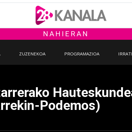
NAHIERAN
A
ZUZENEKOA
PROGRAMAZIOA
IRRAT
zarrerako Hauteskunde
arrekin-Podemos)