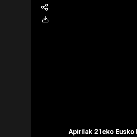
Apirilak 21eko Eusko