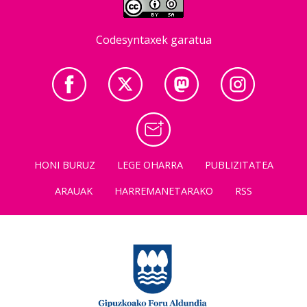
Codesyntaxek garatua
HONI BURUZ
LEGE OHARRA
PUBLIZITATEA
ARAUAK
HARREMANETARAKO
RSS