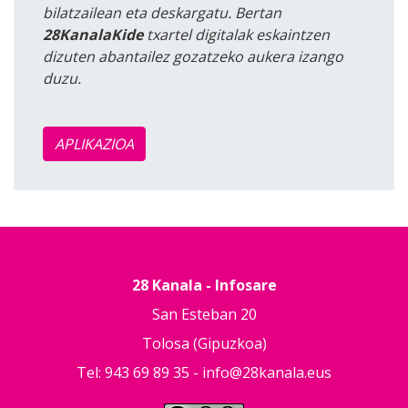
bilatzailean eta deskargatu. Bertan
28KanalaKide
txartel digitalak eskaintzen
dizuten abantailez gozatzeko aukera izango
duzu.
APLIKAZIOA
28 Kanala - Infosare
San Esteban 20
Tolosa (Gipuzkoa)
Tel: 943 69 89 35 -
info@28kanala.eus