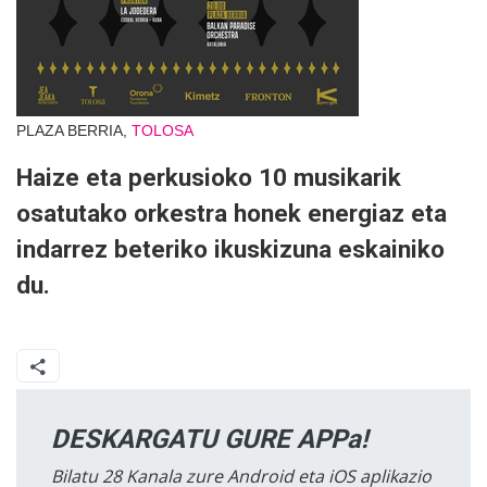
PLAZA BERRIA,
TOLOSA
Haize eta perkusioko 10 musikarik
osatutako orkestra honek energiaz eta
indarrez beteriko ikuskizuna eskainiko
du.
DESKARGATU GURE APPa!
Bilatu 28 Kanala zure Android eta iOS aplikazio