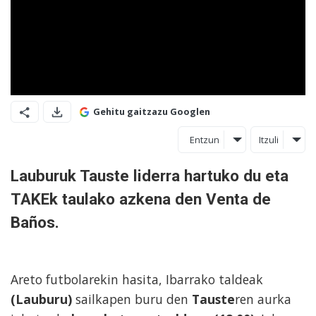
Gehitu gaitzazu Googlen
Entzun
Itzuli
Lauburuk Tauste liderra hartuko du eta
TAKEk taulako azkena den Venta de
Baños.
Areto futbolarekin hasita, Ibarrako taldeak
(Lauburu)
sailkapen buru den
Tauste
ren aurka