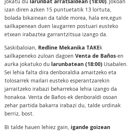
jokatu du
larunbat arratsaldean (18:00)
. Jokoan
izan diren azken 15 puntuetatik 13 lortuta,
bolada bikainean da talde morea, hala ere,egun
sailkapenean duen laugarren postuari eusteko
etxean irabaztea garrantzitsua izango da.
Saskibaloian,
Redline Mekanika TAKE
k
sailkapeneko zuloan dagoen
Venta de Baños
-en
aurka jokatuko du
larunbatean
(18:00)
Usabalen.
Sei lehia falta dira denboraldia amaitzeko eta
tolosarrek mailari eusteko esperantzarekin
jarraitzeko irabazi beharrekoa lehia izango da
honakoa. Venta de Baños-ek denboraldi osoan
zehar partida bakarra irabazi du, talde urdinak
berriz, bost.
Bi talde hauen lehiez gain,
igande goizean