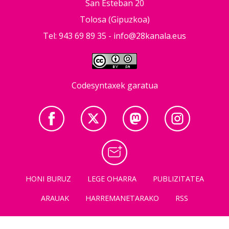
San Esteban 20
Tolosa (Gipuzkoa)
Tel: 943 69 89 35 -
info@28kanala.eus
Codesyntaxek garatua
HONI BURUZ
LEGE OHARRA
PUBLIZITATEA
ARAUAK
HARREMANETARAKO
RSS