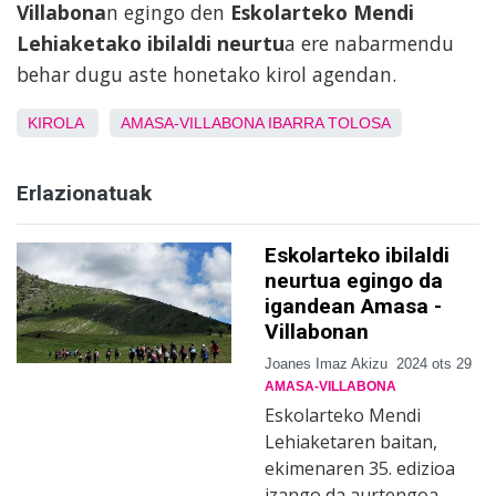
Villabona
n egingo den
Eskolarteko Mendi
Lehiaketako ibilaldi neurtu
a ere nabarmendu
behar dugu aste honetako kirol agendan.
KIROLA
AMASA-VILLABONA
IBARRA
TOLOSA
Erlazionatuak
Eskolarteko ibilaldi
neurtua egingo da
igandean Amasa -
Villabonan
Joanes Imaz Akizu
2024 ots 29
AMASA-VILLABONA
Eskolarteko Mendi
Lehiaketaren baitan,
ekimenaren 35. edizioa
izango da aurtengoa.