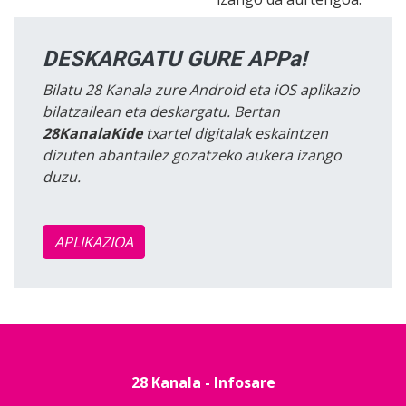
DESKARGATU GURE APPa!
Bilatu 28 Kanala zure Android eta iOS aplikazio
bilatzailean eta deskargatu. Bertan
28KanalaKide
txartel digitalak eskaintzen
dizuten abantailez gozatzeko aukera izango
duzu.
APLIKAZIOA
28 Kanala - Infosare