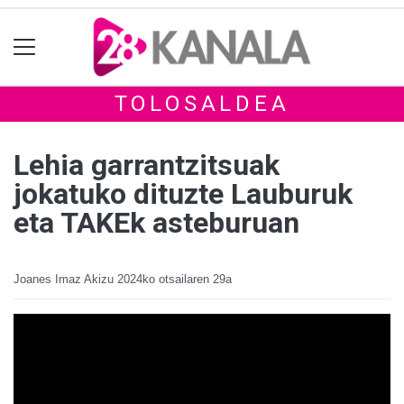
TOLOSALDEA
Lehia garrantzitsuak
jokatuko dituzte Lauburuk
eta TAKEk asteburuan
Joanes Imaz Akizu
2024ko otsailaren 29a