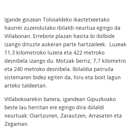
Igande goizean Tolosaldeko ikastetxeetako
haurrei zuzendutako ibilaldi neurtua egingo da
Villabonan. Errebote plazan hasita bi ibilbide
izango dituzte aukeran parte hartzaileek. Luzeak
11,3 kilometroko luzera eta 422 metroko
desnibela izango du. Motzak berriz, 7,7 kilometro
eta 240 metroko desnibela. Ibilaldia patruila
sistemaren bidez egiten da, hiru eta bost lagun
arteko taldeetan.
Villabokoarekin batera, igandean Gipuzkoako
beste lau herritan ere egingo dira ibilaldi
neurtuak: Oiartzunen, Zarautzen, Arrasaten eta
Zegaman.