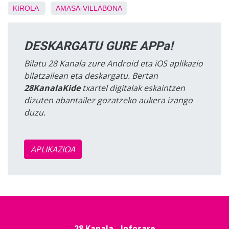
KIROLA
AMASA-VILLABONA
DESKARGATU GURE APPa!
Bilatu 28 Kanala zure Android eta iOS aplikazio
bilatzailean eta deskargatu. Bertan
28KanalaKide
txartel digitalak eskaintzen
dizuten abantailez gozatzeko aukera izango
duzu.
APLIKAZIOA
28 Kanala - Infosare