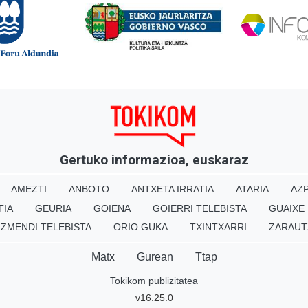
Gertuko informazioa, euskaraz
AMEZTI
ANBOTO
ANTXETA IRRATIA
ATARIA
AZP
TIA
GEURIA
GOIENA
GOIERRI TELEBISTA
GUAIXE
IZMENDI TELEBISTA
ORIO GUKA
TXINTXARRI
ZARAUT
Matx
Gurean
Ttap
Tokikom publizitatea
v16.25.0