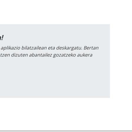
!
 aplikazio bilatzailean eta deskargatu. Bertan
intzen dizuten abantailez gozatzeko aukera