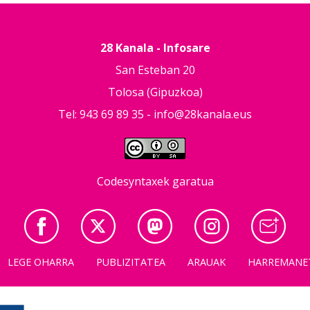
28 Kanala - Infosare
San Esteban 20
Tolosa (Gipuzkoa)
Tel: 943 69 89 35 -
info@28kanala.eus
Codesyntaxek garatua
LEGE OHARRA
PUBLIZITATEA
ARAUAK
HARREMANE