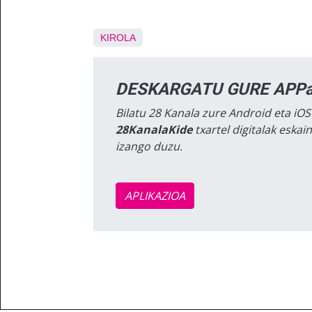
KIROLA
DESKARGATU GURE APPa
Bilatu 28 Kanala zure Android eta iOS
28KanalaKide
txartel digitalak eska
izango duzu.
APLIKAZIOA