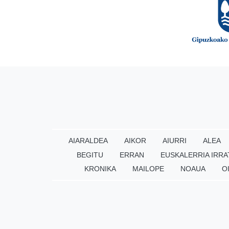
AIARALDEA
AIKOR
AIURRI
ALEA
BEGITU
ERRAN
EUSKALERRIA IRRA
KRONIKA
MAILOPE
NOAUA
O