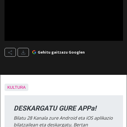
Gehitu gaitzazu Googlen
KULTURA
DESKARGATU GURE APPa!
Bilatu 28 Kanala zure Android eta iOS aplikazio
bilatzailean eta deskargatu. Bertan