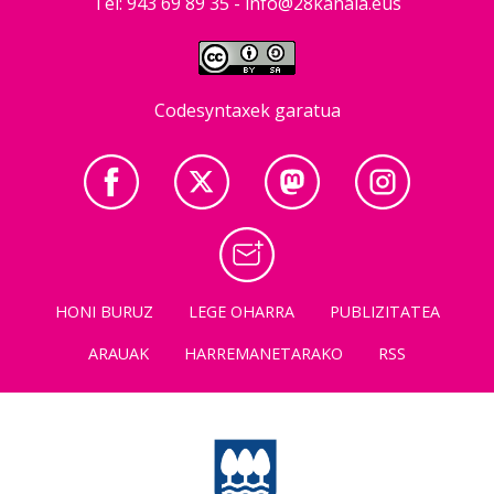
Tel: 943 69 89 35 -
info@28kanala.eus
Codesyntaxek garatua
HONI BURUZ
LEGE OHARRA
PUBLIZITATEA
ARAUAK
HARREMANETARAKO
RSS