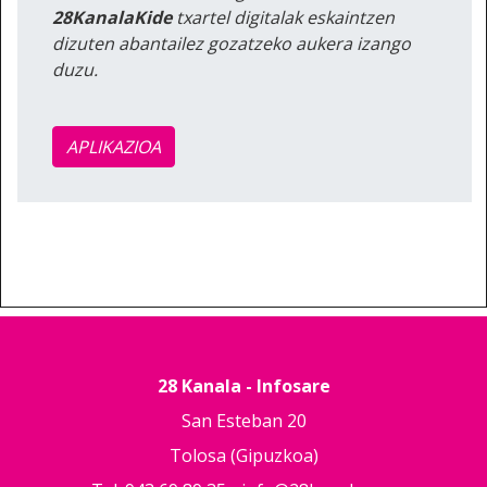
28KanalaKide
txartel digitalak eskaintzen
dizuten abantailez gozatzeko aukera izango
duzu.
APLIKAZIOA
28 Kanala - Infosare
San Esteban 20
Tolosa (Gipuzkoa)