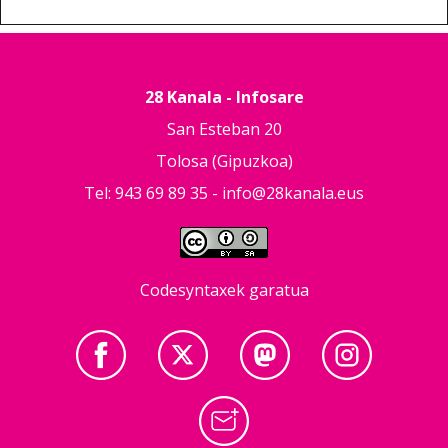
28 Kanala - Infosare
San Esteban 20
Tolosa (Gipuzkoa)
Tel: 943 69 89 35 -
info@28kanala.eus
Codesyntaxek garatua