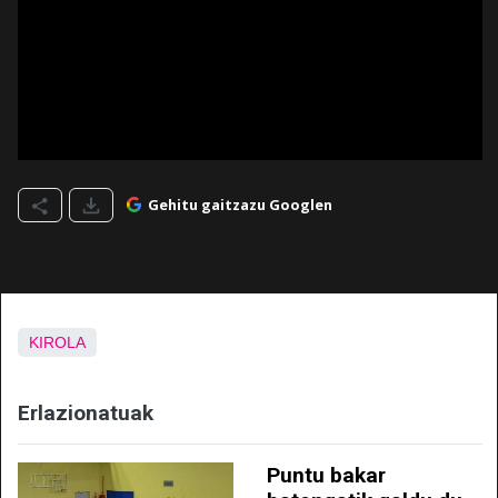
Gehitu gaitzazu Googlen
KIROLA
Erlazionatuak
Puntu bakar