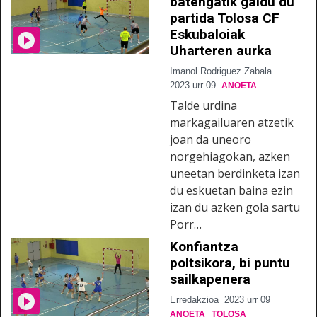
batengatik galdu du
partida Tolosa CF
Eskubaloiak
Uharteren aurka
Imanol Rodriguez Zabala
2023 urr 09
ANOETA
Talde urdina
markagailuaren atzetik
joan da uneoro
norgehiagokan, azken
uneetan berdinketa izan
du eskuetan baina ezin
izan du azken gola sartu
Porr…
Konfiantza
poltsikora, bi puntu
sailkapenera
Erredakzioa
2023 urr 09
ANOETA
TOLOSA