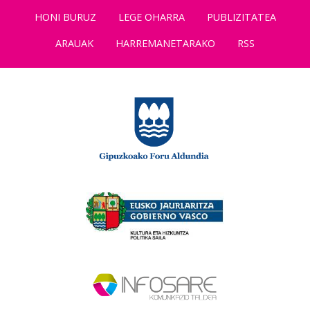
HONI BURUZ
LEGE OHARRA
PUBLIZITATEA
ARAUAK
HARREMANETARAKO
RSS