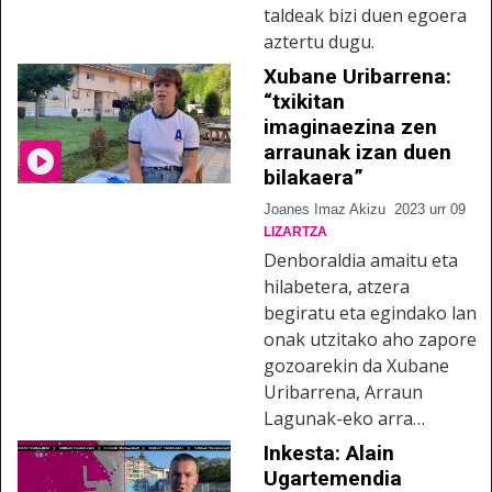
taldeak bizi duen egoera
aztertu dugu.
Xubane Uribarrena:
“txikitan
imaginaezina zen
arraunak izan duen
bilakaera”
Joanes Imaz Akizu
2023 urr 09
LIZARTZA
Denboraldia amaitu eta
hilabetera, atzera
begiratu eta egindako lan
onak utzitako aho zapore
gozoarekin da Xubane
Uribarrena, Arraun
Lagunak-eko arra…
Inkesta: Alain
Ugartemendia