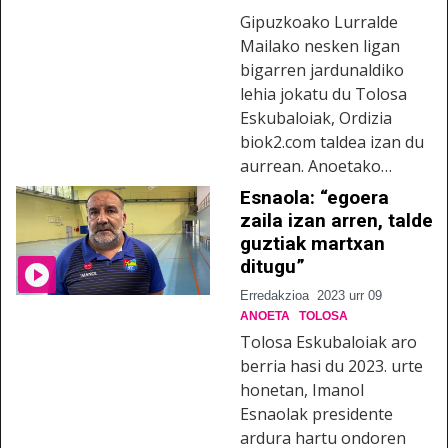
Gipuzkoako Lurralde
Mailako nesken ligan
bigarren jardunaldiko
lehia jokatu du Tolosa
Eskubaloiak, Ordizia
biok2.com taldea izan du
aurrean. Anoetako…
Esnaola: “egoera
zaila izan arren, talde
guztiak martxan
ditugu”
Erredakzioa
2023 urr 09
ANOETA
TOLOSA
Tolosa Eskubaloiak aro
berria hasi du 2023. urte
honetan, Imanol
Esnaolak presidente
ardura hartu ondoren