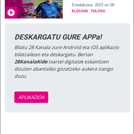
Erredakzioa
2023 urr 09
ELDUAIN
TOLOSA
DESKARGATU GURE APPa!
Bilatu 28 Kanala zure Android eta iOS aplikazio
bilatzailean eta deskargatu. Bertan
28KanalaKide
txartel digitalak eskaintzen
dizuten abantailez gozatzeko aukera izango
duzu.
APLIKAZIOA