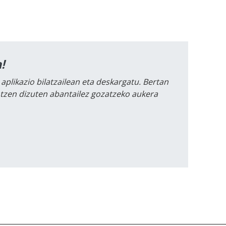
!
 aplikazio bilatzailean eta deskargatu. Bertan
intzen dizuten abantailez gozatzeko aukera