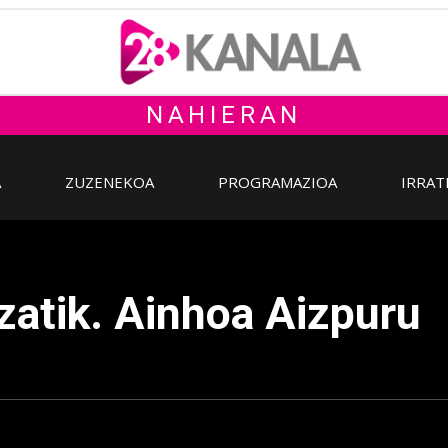
NAHIERAN
A
ZUZENEKOA
PROGRAMAZIOA
IRRAT
zatik. Ainhoa Aizpuru