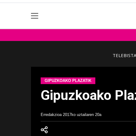
TELEBIST
GIPUZKOAKO PLAZATIK
Gipuzkoako Pla
Erredakzioa
2017ko uztailaren 20a