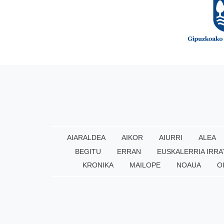
AIARALDEA
AIKOR
AIURRI
ALEA
BEGITU
ERRAN
EUSKALERRIA IRRA
KRONIKA
MAILOPE
NOAUA
O