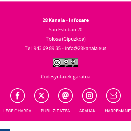
28 Kanala - Infosare
San Esteban 20
Tolosa (Gipuzkoa)
Tel: 943 69 89 35 -
info@28kanala.eus
Codesyntaxek garatua
LEGE OHARRA
PUBLIZITATEA
ARAUAK
HARREMANE