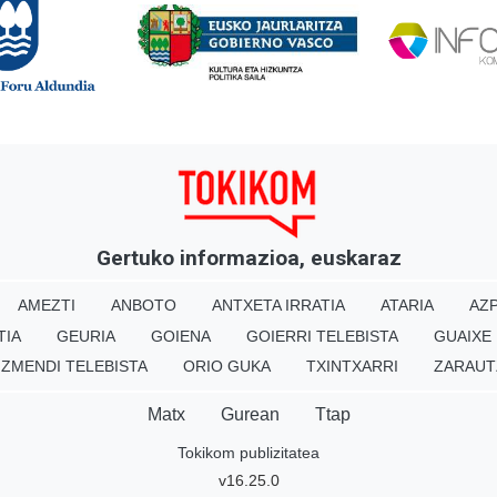
Gertuko informazioa, euskaraz
AMEZTI
ANBOTO
ANTXETA IRRATIA
ATARIA
AZP
TIA
GEURIA
GOIENA
GOIERRI TELEBISTA
GUAIXE
IZMENDI TELEBISTA
ORIO GUKA
TXINTXARRI
ZARAUT
Matx
Gurean
Ttap
Tokikom publizitatea
v16.25.0