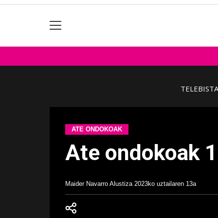
TELEBIST
ATE ONDOKOAK
Ate ondokoak 
Maider Navarro Alustiza
2023ko uztailaren 13a