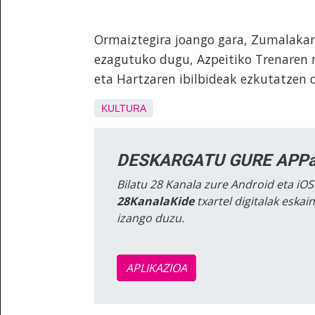
Ormaiztegira joango gara, Zumalakar
ezagutuko dugu, Azpeitiko Trenaren 
eta Hartzaren ibilbideak ezkutatzen d
KULTURA
DESKARGATU GURE APPa
Bilatu 28 Kanala zure Android eta iOS
28KanalaKide
txartel digitalak eska
izango duzu.
APLIKAZIOA