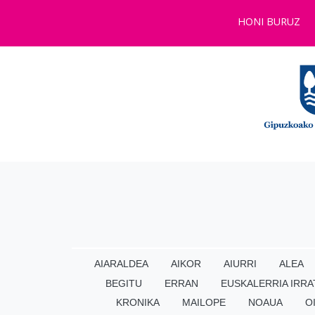
HONI BURUZ
AIARALDEA
AIKOR
AIURRI
ALEA
BEGITU
ERRAN
EUSKALERRIA IRRA
KRONIKA
MAILOPE
NOAUA
O