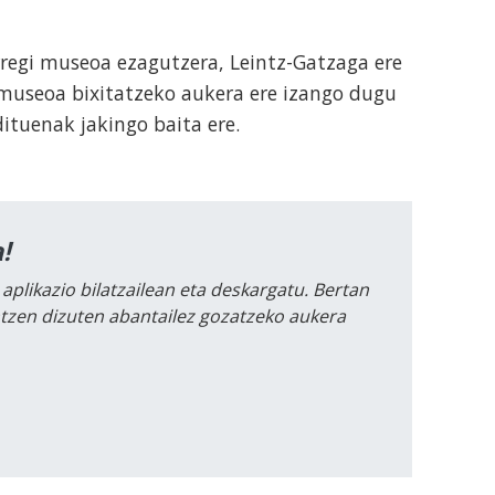
regi museoa ezagutzera, Leintz-Gatzaga ere
museoa bixitatzeko aukera ere izango dugu
ituenak jakingo baita ere.
!
 aplikazio bilatzailean eta deskargatu. Bertan
intzen dizuten abantailez gozatzeko aukera