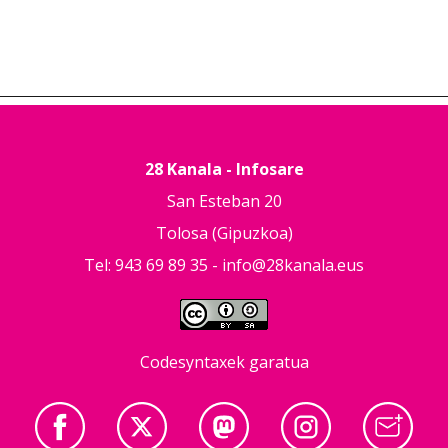
28 Kanala - Infosare
San Esteban 20
Tolosa (Gipuzkoa)
Tel: 943 69 89 35 -
info@28kanala.eus
Codesyntaxek garatua