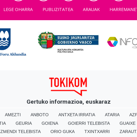
LEGE OHARRA
PUBLIZITATEA
ARAUAK
HARREMANE
Gertuko informazioa, euskaraz
AMEZTI
ANBOTO
ANTXETA IRRATIA
ATARIA
AZP
TIA
GEURIA
GOIENA
GOIERRI TELEBISTA
GUAIXE
IZMENDI TELEBISTA
ORIO GUKA
TXINTXARRI
ZARAUT