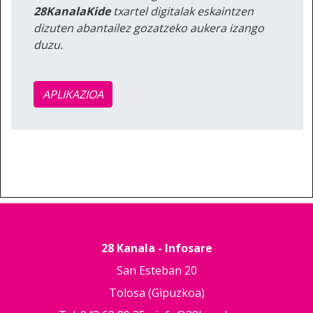
28KanalaKide
txartel digitalak eskaintzen
dizuten abantailez gozatzeko aukera izango
duzu.
APLIKAZIOA
28 Kanala - Infosare
San Esteban 20
Tolosa (Gipuzkoa)