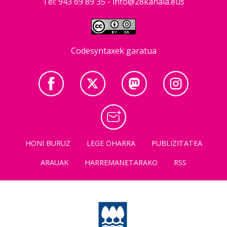
Tel: 943 69 89 35 -
info@28kanala.eus
Codesyntaxek garatua
HONI BURUZ
LEGE OHARRA
PUBLIZITATEA
ARAUAK
HARREMANETARAKO
RSS