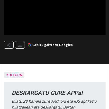
Gehitu gaitzazu Googlen
KULTURA
DESKARGATU GURE APPa!
Bilatu 28 Kanala zure Android eta iOS aplikazio
bilatzailean eta deskargatu. Bertan