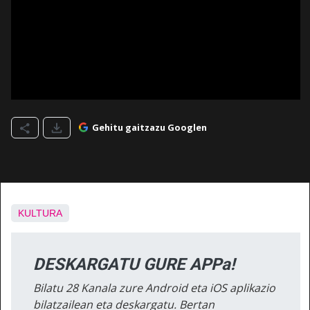
Gehitu gaitzazu Googlen
KULTURA
DESKARGATU GURE APPa!
Bilatu 28 Kanala zure Android eta iOS aplikazio
bilatzailean eta deskargatu. Bertan