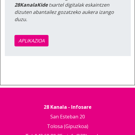
28KanalaKide
txartel digitalak eskaintzen
dizuten abantailez gozatzeko aukera izango
duzu.
APLIKAZIOA
28 Kanala - Infosare
San Esteban 20
Tolosa (Gipuzkoa)