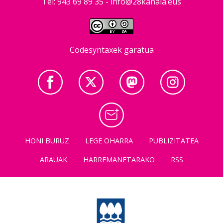
Tel: 943 69 89 35 -
info@28kanala.eus
Codesyntaxek garatua
HONI BURUZ
LEGE OHARRA
PUBLIZITATEA
ARAUAK
HARREMANETARAKO
RSS