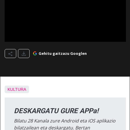
Gehitu gaitzazu Googlen
KULTURA
DESKARGATU GURE APPa!
Bilatu 28 Kanala zure Android eta iOS aplikazio
bilatzailean eta deskargatu. Bertan