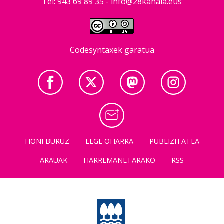
Tel: 943 69 89 35 -
info@28kanala.eus
Codesyntaxek garatua
HONI BURUZ
LEGE OHARRA
PUBLIZITATEA
ARAUAK
HARREMANETARAKO
RSS