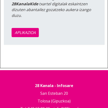
28KanalaKide
txartel digitalak eskaintzen
dizuten abantailez gozatzeko aukera izango
duzu.
APLIKAZIOA
28 Kanala - Infosare
San Esteban 20
Tolosa (Gipuzkoa)