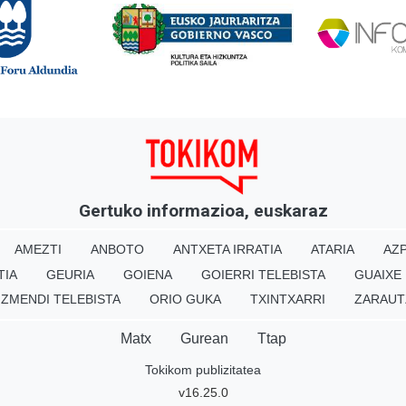
Gertuko informazioa, euskaraz
AMEZTI
ANBOTO
ANTXETA IRRATIA
ATARIA
AZP
TIA
GEURIA
GOIENA
GOIERRI TELEBISTA
GUAIXE
IZMENDI TELEBISTA
ORIO GUKA
TXINTXARRI
ZARAUT
Matx
Gurean
Ttap
Tokikom publizitatea
v16.25.0