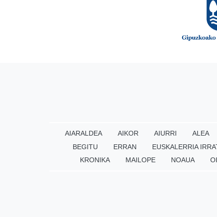
AIARALDEA
AIKOR
AIURRI
ALEA
BEGITU
ERRAN
EUSKALERRIA IRRA
KRONIKA
MAILOPE
NOAUA
O