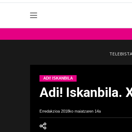
TELEBIST
ADI! ISKANBILA
Adi! Iskanbila.
Erredakzioa
2018ko maiatzaren 14a