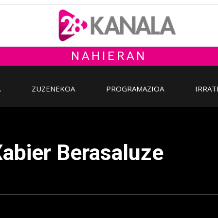
NAHIERAN
A
ZUZENEKOA
PROGRAMAZIOA
IRRAT
 Xabier Berasaluze