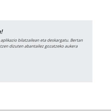
!
 aplikazio bilatzailean eta deskargatu. Bertan
intzen dizuten abantailez gozatzeko aukera