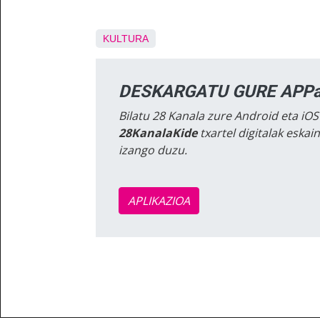
KULTURA
DESKARGATU GURE APPa
Bilatu 28 Kanala zure Android eta iOS
28KanalaKide
txartel digitalak eska
izango duzu.
APLIKAZIOA