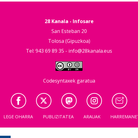
28 Kanala - Infosare
San Esteban 20
Tolosa (Gipuzkoa)
Tel: 943 69 89 35 -
info@28kanala.eus
Codesyntaxek garatua
LEGE OHARRA
PUBLIZITATEA
ARAUAK
HARREMANE