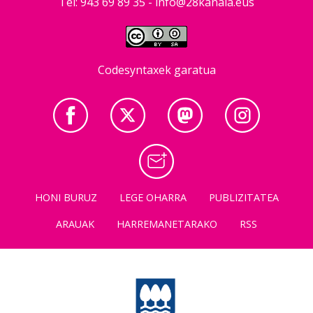
Tel: 943 69 89 35 -
info@28kanala.eus
Codesyntaxek garatua
HONI BURUZ
LEGE OHARRA
PUBLIZITATEA
ARAUAK
HARREMANETARAKO
RSS