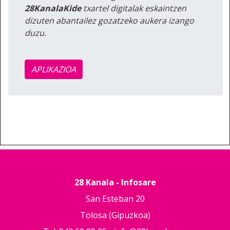
28KanalaKide
txartel digitalak eskaintzen
dizuten abantailez gozatzeko aukera izango
duzu.
APLIKAZIOA
28 Kanala - Infosare
San Esteban 20
Tolosa (Gipuzkoa)