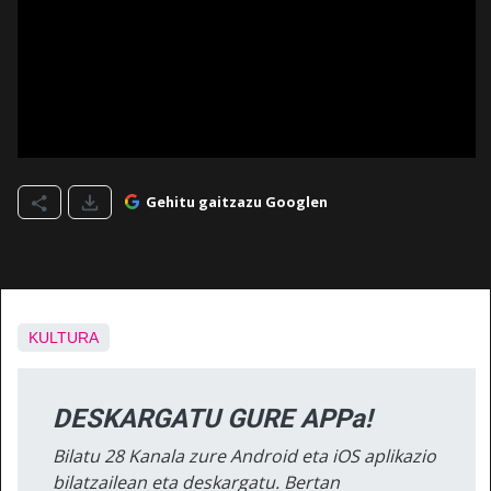
Gehitu gaitzazu Googlen
KULTURA
DESKARGATU GURE APPa!
Bilatu 28 Kanala zure Android eta iOS aplikazio
bilatzailean eta deskargatu. Bertan