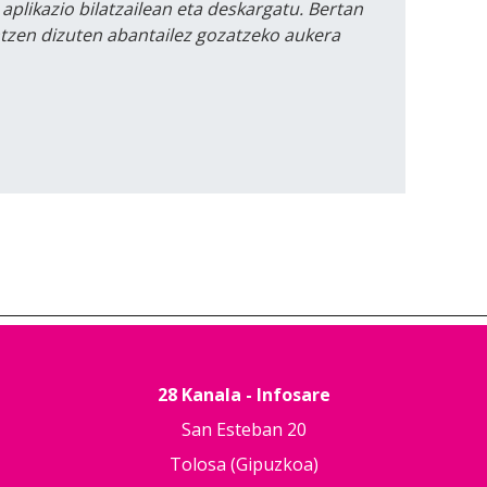
 aplikazio bilatzailean eta deskargatu. Bertan
intzen dizuten abantailez gozatzeko aukera
28 Kanala - Infosare
San Esteban 20
Tolosa (Gipuzkoa)