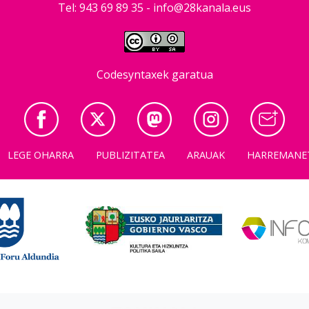
Tel: 943 69 89 35 -
info@28kanala.eus
Codesyntaxek garatua
LEGE OHARRA
PUBLIZITATEA
ARAUAK
HARREMANE