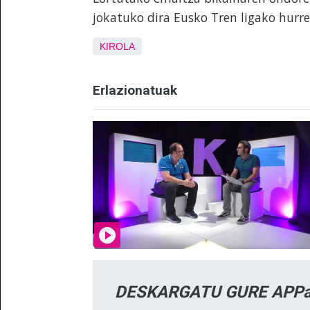
jokatuko dira Eusko Tren ligako hurr
KIROLA
Erlazionatuak
DESKARGATU GURE APPa