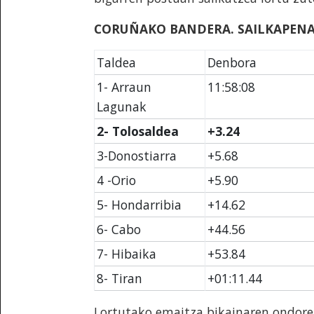
CORUÑAKO BANDERA. SAILKAPEN
Taldea
Denbora
1- Arraun
11:58:08
Lagunak
2- Tolosaldea
+3.24
3-Donostiarra
+5.68
4 -Orio
+5.90
5- Hondarribia
+14.62
6- Cabo
+44.56
7- Hibaika
+53.84
8- Tiran
+01:11.44
Lortutako emaitza bikainaren ondore