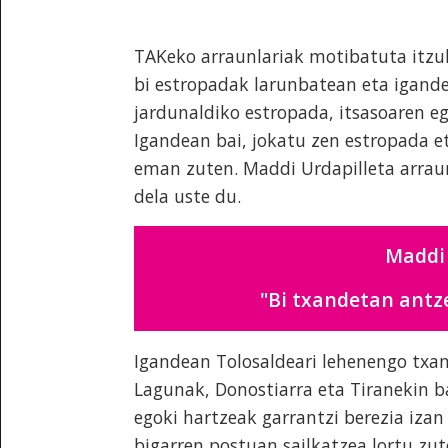
TAKeko arraunlariak motibatuta itzuli
bi estropadak larunbatean eta igand
jardunaldiko estropada, itsasoaren e
Igandean bai, jokatu zen estropada e
eman zuten. Maddi Urdapilleta arraun
dela uste du.
Maddi 
"Bi txandetan antze
Igandean Tolosaldeari lehenengo txan
Lagunak, Donostiarra eta Tiranekin ba
egoki hartzeak garrantzi berezia iza
bigarren postuan sailkatzea lortu zu