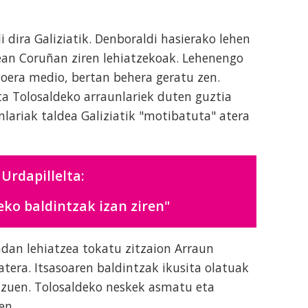
 dira Galiziatik. Denboraldi hasierako lehen
ean Coruñan ziren lehiatzekoak. Lehenengo
goera medio, bertan behera geratu zen.
ta Tolosaldeko arraunlariek duten guztia
lariak taldea Galiziatik "motibatuta" atera
Urdapillelta:
ko baldintzak izan ziren"
dan lehiatzea tokatu zitzaion Arraun
tera. Itsasoaren baldintzak ikusita olatuak
n zuen. Tolosaldeko neskek asmatu eta
ten.