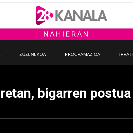
NAHIERAN
A
ZUZENEKOA
PROGRAMAZIOA
IRRAT
retan, bigarren postua