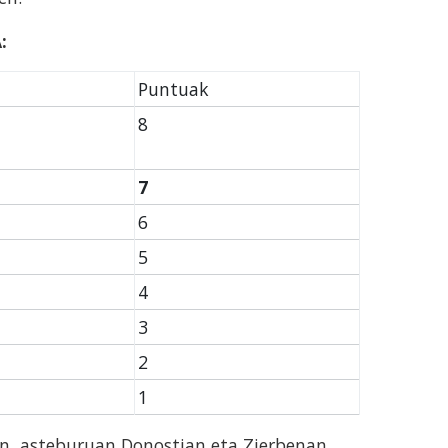
A:
Puntuak
8
7
6
5
4
3
2
1
n, asteburuan Donostian eta Zierbenan