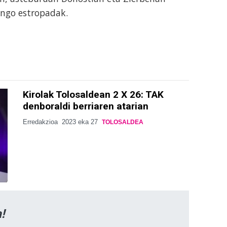
engo estropadak.
Kirolak Tolosaldean 2 X 26: TAK
denboraldi berriaren atarian
Erredakzioa
2023 eka 27
TOLOSALDEA
!