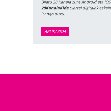
Bilatu 28 Kanala zure Android eta iOS
28KanalaKide
txartel digitalak eska
izango duzu.
APLIKAZIOA