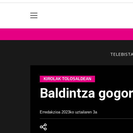
TELEBIST
KIROLAK TOLOSALDEAN
Baldintza gogor
Erredakzioa
2023ko uztailaren 3a