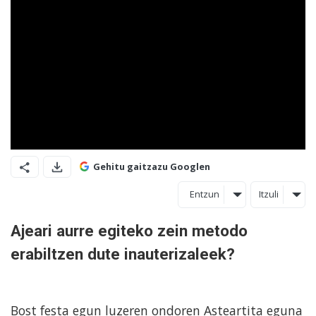
Gehitu gaitzazu Googlen
Entzun
Itzuli
Ajeari aurre egiteko zein metodo
erabiltzen dute inauterizaleek?
Bost festa egun luzeren ondoren Asteartita eguna