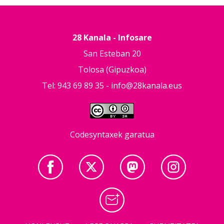
28 Kanala - Infosare
San Esteban 20
Tolosa (Gipuzkoa)
Tel: 943 69 89 35 -
info@28kanala.eus
Codesyntaxek garatua