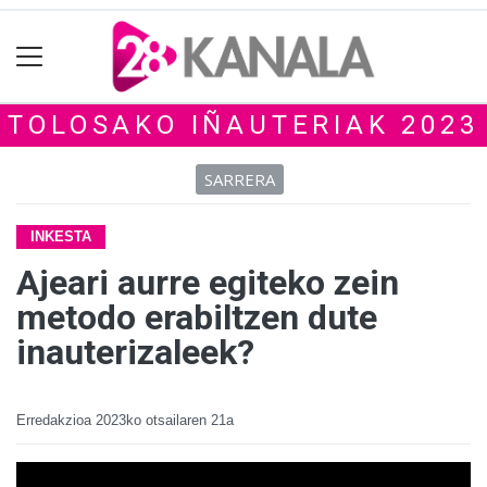
TOLOSAKO IÑAUTERIAK 2023
SARRERA
INKESTA
Ajeari aurre egiteko zein
metodo erabiltzen dute
inauterizaleek?
Erredakzioa
2023ko otsailaren 21a