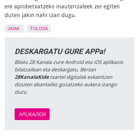
ere aprobetxatzeko inauterizaleek zer egiten
duten jakin nahi izan dugu.
JAIAK
TOLOSA
DESKARGATU GURE APPa!
Bilatu 28 Kanala zure Android eta iOS aplikazio
bilatzailean eta deskargatu. Bertan
28KanalaKide
txartel digitalak eskaintzen
dizuten abantailez gozatzeko aukera izango
duzu.
APLIKAZIOA