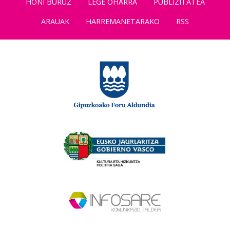
HONI BURUZ
LEGE OHARRA
PUBLIZITATEA
ARAUAK
HARREMANETARAKO
RSS