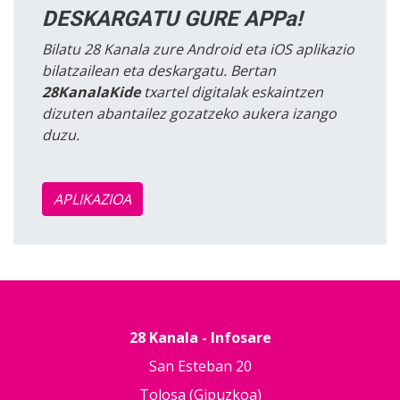
DESKARGATU GURE APPa!
Bilatu 28 Kanala zure Android eta iOS aplikazio
bilatzailean eta deskargatu. Bertan
28KanalaKide
txartel digitalak eskaintzen
dizuten abantailez gozatzeko aukera izango
duzu.
APLIKAZIOA
28 Kanala - Infosare
San Esteban 20
Tolosa (Gipuzkoa)