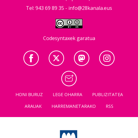
Tel: 943 69 89 35 -
info@28kanala.eus
Codesyntaxek garatua
HONI BURUZ
LEGE OHARRA
PUBLIZITATEA
ARAUAK
HARREMANETARAKO
RSS