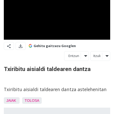
Gehitu gaitzazu Googlen
Entzun
Itzuli
Txiribitu aisialdi taldearen dantza
Txiribitu aisialdi taldearen dantza astelehenitan
JAIAK
TOLOSA