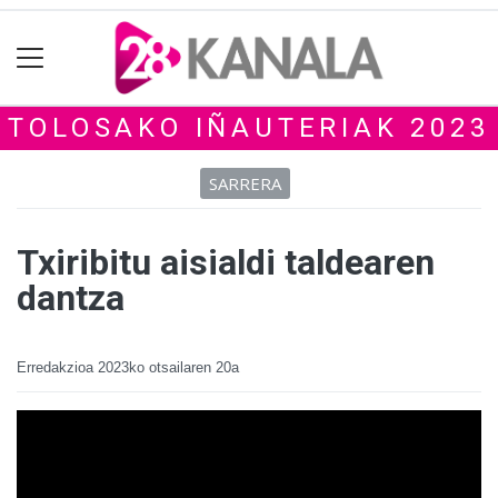
TOLOSAKO IÑAUTERIAK 2023
SARRERA
Txiribitu aisialdi taldearen
dantza
Erredakzioa
2023ko otsailaren 20a