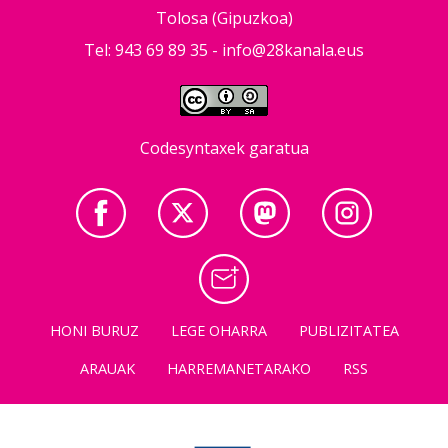
Tolosa (Gipuzkoa)
Tel: 943 69 89 35 -
info@28kanala.eus
Codesyntaxek garatua
HONI BURUZ
LEGE OHARRA
PUBLIZITATEA
ARAUAK
HARREMANETARAKO
RSS