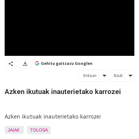
Gehitu gaitzazu Googlen
Entzun
Itzuli
Azken ikutuak inauterietako karrozei
Azken ikutuak inauterietako karrozei
JAIAK
TOLOSA