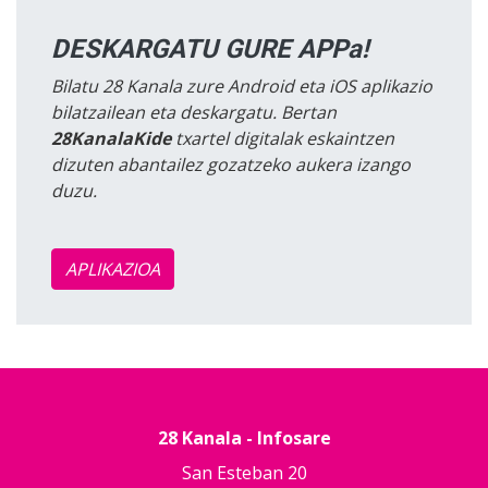
DESKARGATU GURE APPa!
Bilatu 28 Kanala zure Android eta iOS aplikazio
bilatzailean eta deskargatu. Bertan
28KanalaKide
txartel digitalak eskaintzen
dizuten abantailez gozatzeko aukera izango
duzu.
APLIKAZIOA
28 Kanala - Infosare
San Esteban 20