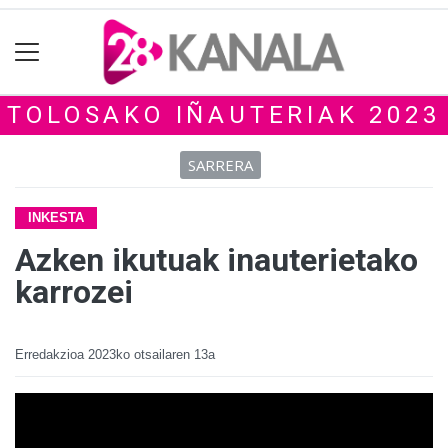
TOLOSAKO IÑAUTERIAK 2023
SARRERA
INKESTA
Azken ikutuak inauterietako
karrozei
Erredakzioa
2023ko otsailaren 13a